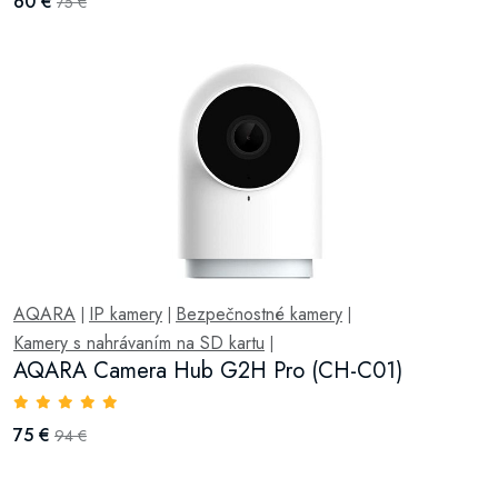
60 €
75 €
AQARA
IP kamery
Bezpečnostné kamery
|
|
|
Kamery s nahrávaním na SD kartu
|
AQARA Camera Hub G2H Pro (CH-C01)
75 €
94 €