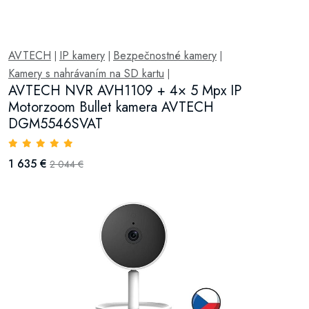
AVTECH
IP kamery
Bezpečnostné kamery
|
|
|
Kamery s nahrávaním na SD kartu
|
AVTECH NVR AVH1109 + 4× 5 Mpx IP
Motorzoom Bullet kamera AVTECH
DGM5546SVAT
1 635 €
2 044 €