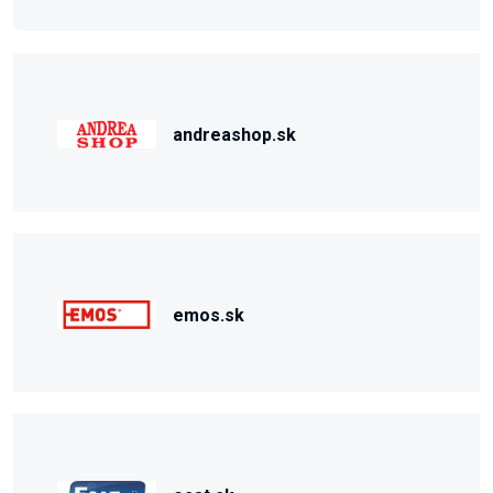
andreashop.sk
emos.sk