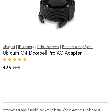
Ubiquiti
IP kamery
Príslušenstvo
Baterie a napájení
|
|
|
|
Ubiquiti G4 Doorbell Pro AC Adapter
40 €
50 €
Výrobky zaradené podľa ceny z najlacnejších v kategórii
najlacnejší