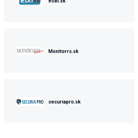
esat.sk
Monitorrs.sk
securiapro.sk