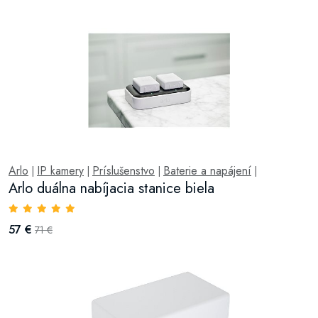
Arlo
IP kamery
Príslušenstvo
Baterie a napájení
|
|
|
|
Arlo duálna nabíjacia stanice biela
57 €
71 €