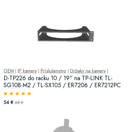
OEM
IP kamery
Príslušenstvo
Držiaky na kamery
|
|
|
|
D-TP226 do racku 10 / 19“ na TP-LINK TL-
SG108-M2 / TL-SX105 / ER7206 / ER7212PC
54 €
68 €