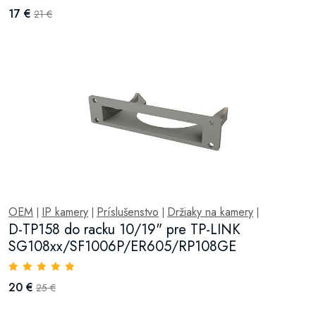
17 €
21 €
OEM
IP kamery
Príslušenstvo
Držiaky na kamery
|
|
|
|
D-TP158 do racku 10/19" pre TP-LINK
SG108xx/SF1006P/ER605/RP108GE
20 €
25 €