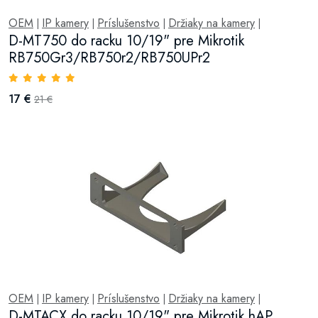
OEM
IP kamery
Príslušenstvo
Držiaky na kamery
|
|
|
|
D-MT750 do racku 10/19" pre Mikrotik
RB750Gr3/RB750r2/RB750UPr2
17 €
21 €
OEM
IP kamery
Príslušenstvo
Držiaky na kamery
|
|
|
|
D-MTACX do racku 10/19" pre Mikrotik hAP