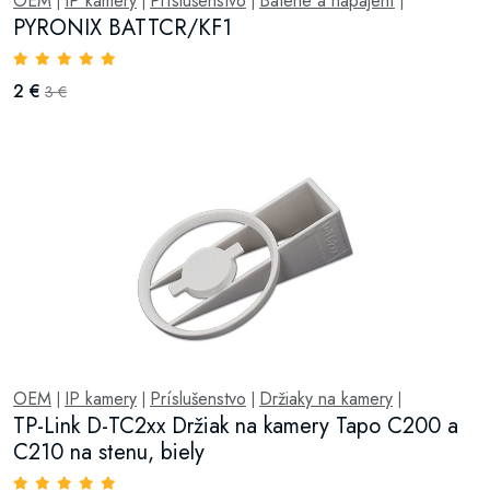
OEM
IP kamery
Príslušenstvo
Baterie a napájení
|
|
|
|
PYRONIX BATTCR/KF1
2 €
3 €
OEM
IP kamery
Príslušenstvo
Držiaky na kamery
|
|
|
|
TP-Link D-TC2xx Držiak na kamery Tapo C200 a
C210 na stenu, biely