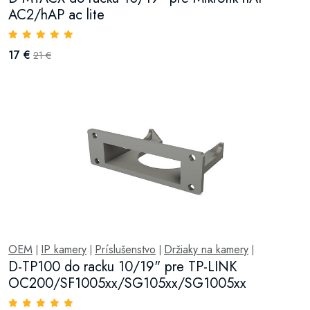
AC2/hAP ac lite
17 €
21 €
OEM
IP kamery
Príslušenstvo
Držiaky na kamery
|
|
|
|
D-TP100 do racku 10/19" pre TP-LINK
OC200/SF1005xx/SG105xx/SG1005xx