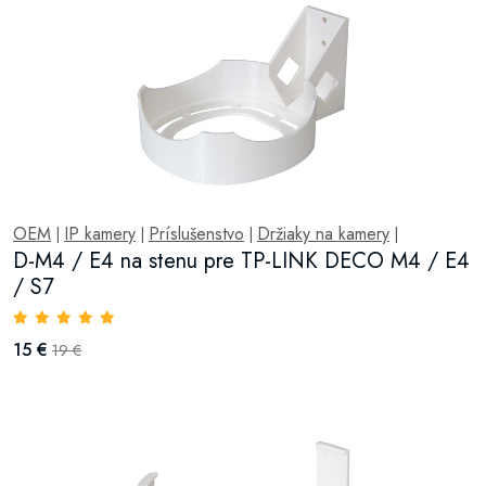
OEM
IP kamery
Príslušenstvo
Držiaky na kamery
|
|
|
|
D-M4 / E4 na stenu pre TP-LINK DECO M4 / E4
/ S7
15 €
19 €