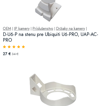
OEM
IP kamery
Príslušenstvo
Držiaky na kamery
|
|
|
|
D-U6-P na stenu pre Ubiquiti U6-PRO, UAP-AC-
PRO
27 €
34 €