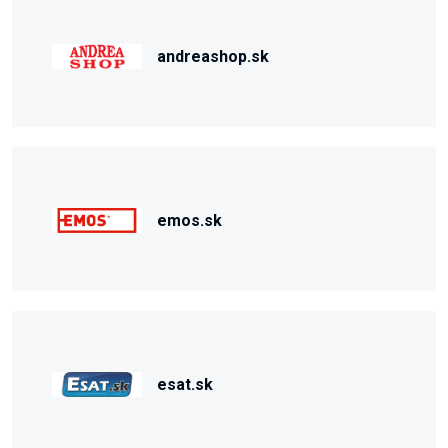
andreashop.sk
emos.sk
esat.sk