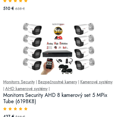
510 €
638 €
Monitorrs Security
Bezpečnostné kamery
Kamerové systémy
|
|
AHD kamerové systémy
|
|
Monitorrs Security AHD 8 kamerový set 5 MPix
Tube (6198K8)
437 €
546 €