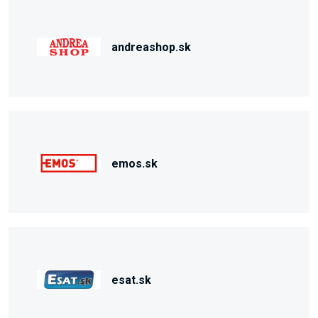
andreashop.sk
emos.sk
esat.sk