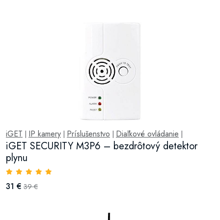
iGET
IP kamery
Príslušenstvo
Diaľkové ovládanie
|
|
|
|
iGET SECURITY M3P6 – bezdrôtový detektor
plynu
31 €
39 €