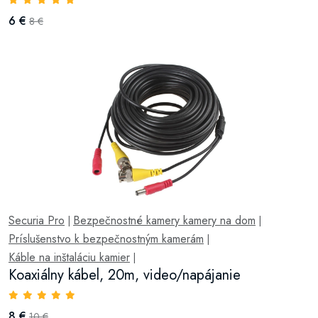
6 €
8 €
Securia Pro
Bezpečnostné kamery kamery na dom
|
|
Príslušenstvo k bezpečnostným kamerám
|
Káble na inštaláciu kamier
|
Koaxiálny kábel, 20m, video/napájanie
8 €
10 €