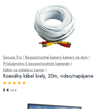
Securia Pro
Bezpečnostné kamery kamery na dom
|
|
Príslušenstvo k bezpečnostným kamerám
|
Káble na inštaláciu kamier
|
Koaxiálny kábel biely, 20m, video/napájanie
8 €
10 €