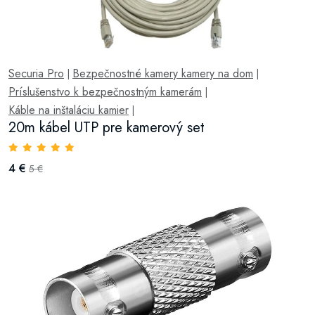
Securia Pro
Bezpečnostné kamery kamery na dom
|
|
Príslušenstvo k bezpečnostným kamerám
|
Káble na inštaláciu kamier
|
20m kábel UTP pre kamerový set
4 €
5 €