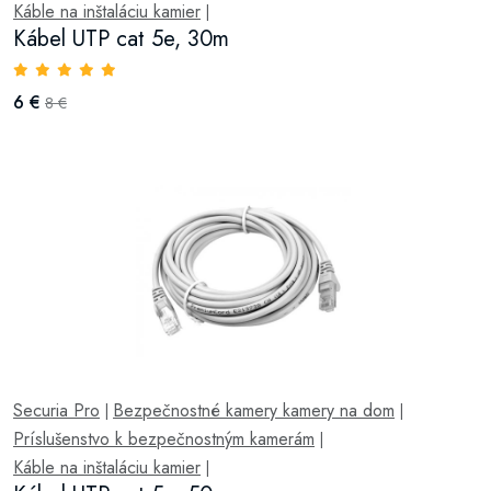
Káble na inštaláciu kamier
|
Kábel UTP cat 5e, 30m
6 €
8 €
Securia Pro
Bezpečnostné kamery kamery na dom
|
|
Príslušenstvo k bezpečnostným kamerám
|
Káble na inštaláciu kamier
|