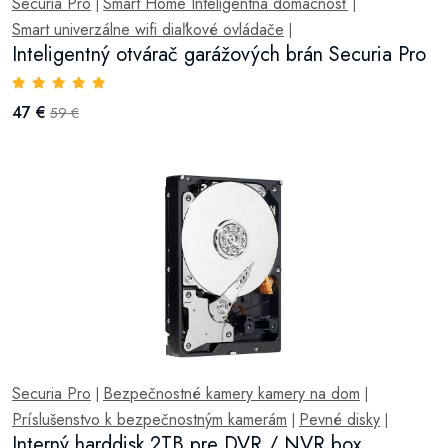
Securia Pro
Smart Home Inteligentná domácnosť
|
|
Smart univerzálne wifi diaľkové ovládače
|
Inteligentný otvárač garážových brán Securia Pro
47 €
59 €
Securia Pro
Bezpečnostné kamery kamery na dom
|
|
Príslušenstvo k bezpečnostným kamerám
Pevné disky
|
|
Interný harddisk 2TB pre DVR / NVR box