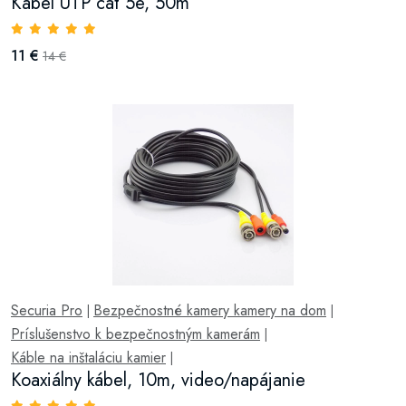
Kábel UTP cat 5e, 50m
11 €
14 €
Securia Pro
Bezpečnostné kamery kamery na dom
|
|
Príslušenstvo k bezpečnostným kamerám
|
Káble na inštaláciu kamier
|
Koaxiálny kábel, 10m, video/napájanie