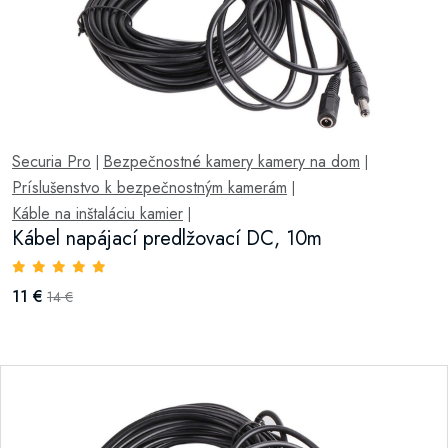
Securia Pro
Bezpečnostné kamery kamery na dom
|
|
Príslušenstvo k bezpečnostným kamerám
|
Káble na inštaláciu kamier
|
Kábel napájací predlžovací DC, 10m
11 €
14 €