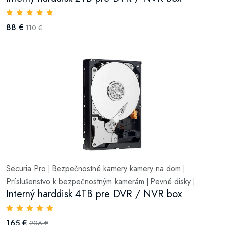
88 €
110 €
Securia Pro
Bezpečnostné kamery kamery na dom
|
|
Príslušenstvo k bezpečnostným kamerám
Pevné disky
|
|
Interný harddisk 4TB pre DVR / NVR box
165 €
206 €