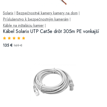
Solarix
Bezpečnostné kamery kamery na dom
|
|
Príslušenstvo k bezpečnostným kamerám
|
Káble na inštaláciu kamier
|
Kábel Solarix UTP Cat5e drôt 305m PE vonkajší
135 €
169 €