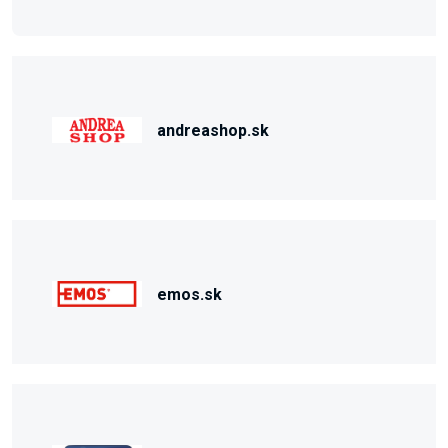
andreashop.sk
emos.sk