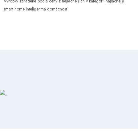
Výrobky zaradené podľa ceny z najlacnejších v kategórii
najlacnejší
smart home inteligentná domácnosť