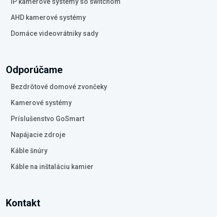
IP kamerové systémy so switchom
AHD kamerové systémy
Domáce videovrátniky sady
Odporúčame
Bezdrôtové domové zvončeky
Kamerové systémy
Príslušenstvo GoSmart
Napájacie zdroje
Káble šnúry
Káble na inštaláciu kamier
Kontakt