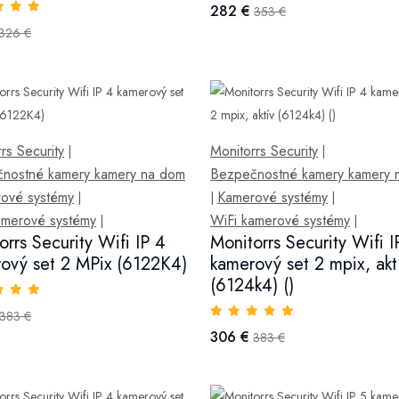
282 €
353 €
326 €
rs Security
Monitorrs Security
|
|
nostné kamery kamery na dom
Bezpečnostné kamery kamery 
ové systémy
Kamerové systémy
|
|
|
amerové systémy
WiFi kamerové systémy
|
|
orrs Security Wifi IP 4
Monitorrs Security Wifi I
ový set 2 MPix (6122K4)
kamerový set 2 mpix, akt
(6124k4) ()
383 €
306 €
383 €