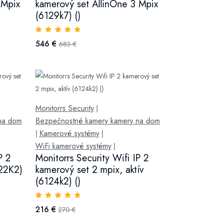
 Mpix
kamerový set AllinOne 3 Mpix
(6129k7) ()
546 €
683 €
Monitorrs Security
|
na dom
Bezpečnostné kamery kamery na dom
Kamerové systémy
|
|
WiFi kamerové systémy
|
P 2
Monitorrs Security Wifi IP 2
22K2)
kamerový set 2 mpix, aktív
(6124k2) ()
216 €
270 €