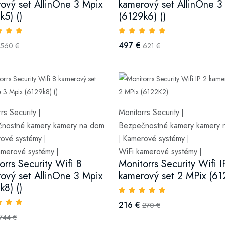
ový set AllinOne 3 Mpix
kamerový set AllinOne 3
k5) ()
(6129k6) ()
497 €
560 €
621 €
rs Security
Monitorrs Security
|
|
nostné kamery kamery na dom
Bezpečnostné kamery kamery 
ové systémy
Kamerové systémy
|
|
|
amerové systémy
WiFi kamerové systémy
|
|
orrs Security Wifi 8
Monitorrs Security Wifi I
ový set AllinOne 3 Mpix
kamerový set 2 MPix (61
k8) ()
216 €
270 €
744 €