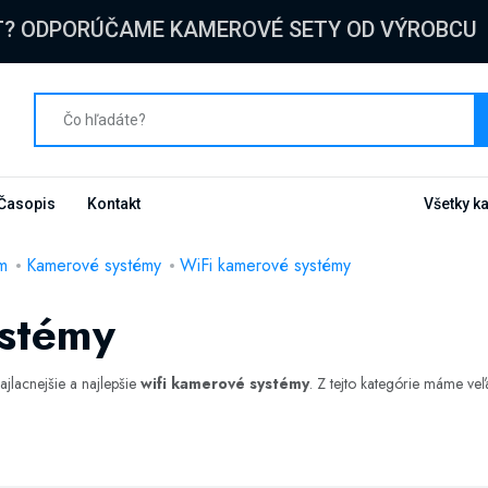
T? ODPORÚČAME KAMEROVÉ SETY OD VÝROBCU
Časopis
Kontakt
Všetky k
m
Kamerové systémy
WiFi kamerové systémy
ystémy
najlacnejšie a najlepšie
wifi kamerové systémy
. Z tejto kategórie máme veľa