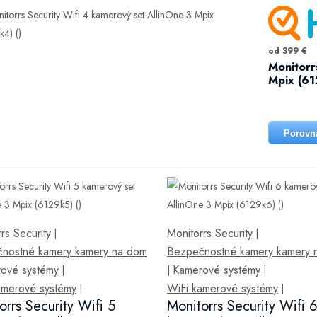
od 399 €
Monitorr
Mpix (61
Porovn
rs Security
Monitorrs Security
|
|
nostné kamery kamery na dom
Bezpečnostné kamery kamery 
ové systémy
Kamerové systémy
|
|
|
amerové systémy
WiFi kamerové systémy
|
|
orrs Security Wifi 5
Monitorrs Security Wifi 