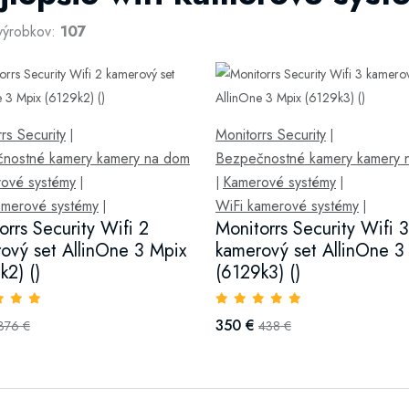
výrobkov:
107
rs Security
Monitorrs Security
|
|
nostné kamery kamery na dom
Bezpečnostné kamery kamery 
ové systémy
Kamerové systémy
|
|
|
amerové systémy
WiFi kamerové systémy
|
|
orrs Security Wifi 2
Monitorrs Security Wifi 3
ový set AllinOne 3 Mpix
kamerový set AllinOne 3
k2) ()
(6129k3) ()
350 €
376 €
438 €