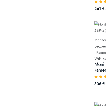
261 €
Monitor
Bezpeč
Kamer
|
WiFi k
Monit
kamer
306 €