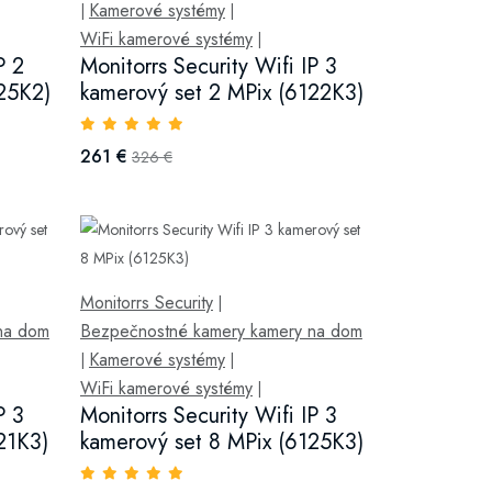
Kamerové systémy
|
|
WiFi kamerové systémy
|
P 2
Monitorrs Security Wifi IP 3
25K2)
kamerový set 2 MPix (6122K3)
261 €
326 €
Monitorrs Security
|
na dom
Bezpečnostné kamery kamery na dom
Kamerové systémy
|
|
WiFi kamerové systémy
|
P 3
Monitorrs Security Wifi IP 3
21K3)
kamerový set 8 MPix (6125K3)