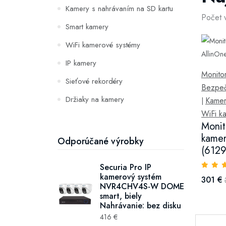
Kamery s nahrávaním na SD kartu
Počet 
Smart kamery
WiFi kamerové systémy
IP kamery
Monitor
Sieťové rekordéry
Bezpeč
Držiaky na kamery
Kamer
|
WiFi k
Solárne
Monit
Vonkajšie
kamer
Odporúčané výrobky
(6129
Securia Pro IP
kamerový systém
301 €
NVR4CHV4S-W DOME
smart, biely
Nahrávanie: bez disku
416 €