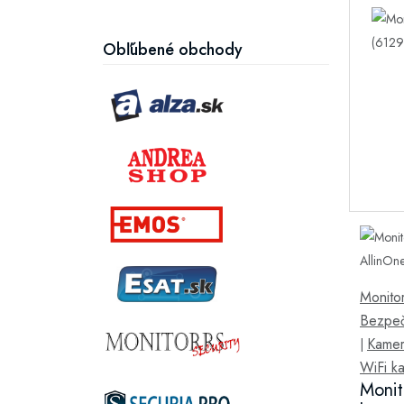
Obľúbené obchody
Monitor
Bezpeč
Kamer
|
WiFi k
Monit