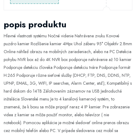
popis produktu
Hlavné vlastnosti systému Nočné videnie Nahrávane zvuku Kovové
puzdro kamier Rozlíšenie kamier 4Mpx Uhol záberu 95° Objektív 2.8mm
Online náhľad obrazu na mobilných zariadeniach, alebo na PC Detekcia
pohybu NVR box až do 4K NVR box podporuje nahrávanie až 10 kamier
Podporuje detekciu človeka Podporuje detekciu tváre Podporuje formát
H.265 Podporuje rôzne sieťové služby (DHCP, FTP, DNS, DDNS, NTP,
UPNP, EMAIL, 3G, WIFI, IP searches, Alarm Center, atď.); Kompatibilný s
hard diskom do 14TB Zálohovaním záznamov na USB Jednoduchá
inštalácia Slovenské menu Je to 4 kanálový kamerový systém, to
znamená, že k boxu sa môže pripojiť naraz 4 IP kamier. Pre zobrazenie
videa z kamier sa môže použiť monitor, alebo televízor ( nie
notebook). Pomocou aplikácie je možné sledovať online prenos obrazu
cez mobilný telefón alebo PC. V prípade sledovania cez mobil sa