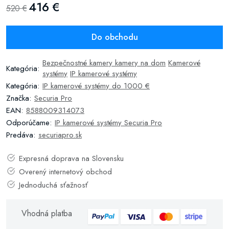
416 €
520 €
Do obchodu
Bezpečnostné kamery kamery na dom
Kamerové
Kategória:
systémy
IP kamerové systémy
Kategória:
IP kamerové systémy do 1000 €
Značka:
Securia Pro
EAN:
8588009314073
Odporúčame:
IP kamerové systémy Securia Pro
Predáva:
securiapro.sk
Expresná doprava na Slovensku
Overený internetový obchod
Jednoduchá sťažnosť
Vhodná platba