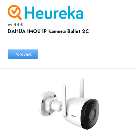
od 44 €
DAHUA IMOU IP kamera Bullet 2C
Porovnat