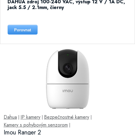
DAHUA zdroj 100-240 VAC, výstup 12 V / 1A DC,
jack 5.5 / 2.1mm, čierny
Porovnat
Dahua
IP kamery
Bezpečnostné kamery
|
|
|
Kamery s pohybovým senzorom
|
Imou Ranger 2