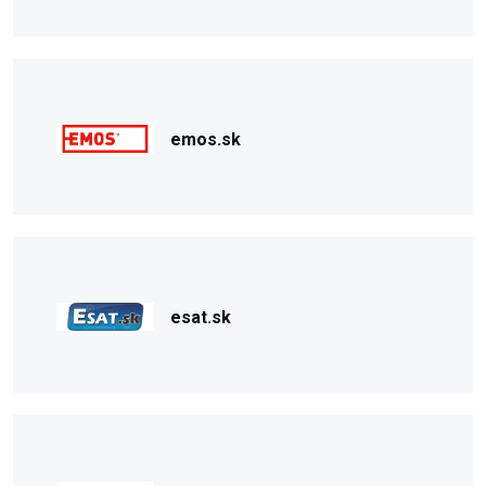
emos.sk
esat.sk