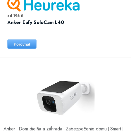
od 196 €
Anker Eufy SoloCam L40
Porovnat
Anker
Dom dielňa a záhrada
Zabezpečenie domu
Smart
|
|
|
|