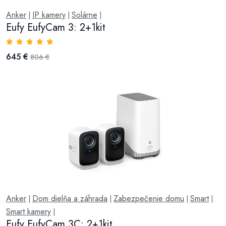
Anker
IP kamery
Solárne
|
|
|
Eufy EufyCam 3: 2+1kit
645 €
806 €
Anker
Dom dielňa a záhrada
Zabezpečenie domu
Smart
|
|
|
|
Smart kamery
|
Eufy EufyCam 3C: 2+1kit