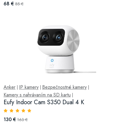
68 €
85 €
Anker
IP kamery
Bezpečnostné kamery
|
|
|
Kamery s nahrávaním na SD kartu
|
Eufy Indoor Cam S350 Dual 4 K
130 €
163 €