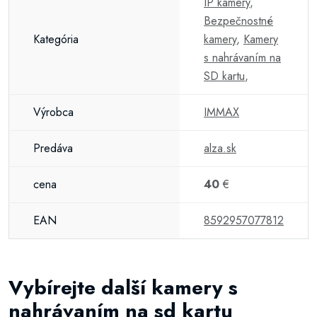
IP kamery
,
Bezpečnostné
Kategória
kamery
,
Kamery
s nahrávaním na
SD kartu
,
Výrobca
IMMAX
Predáva
alza.sk
cena
40
€
EAN
8592957077812
Vybírejte další kamery s
nahrávaním na sd kartu