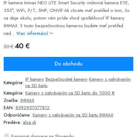
IP kamera Immax NEO LITE Smart Security vnútorná kamera EYE,
355°, WiFi, P/T, 5MP, ONVIF:Ak chcete mať prehľad o tom, čo
sa deje okolo, potom vám príde vhod spoľahlivosť IP kamery
IMMAX. S touto bezpečnostnou kamerou budete mať prehľad
nad...
Viac informácií
40 €
50 €
Do obchodu
IP kamery
Bezpečnostné kamery
Kamery s nahrávaním
Kategória:
na SD kartu
Kategória:
Kamery s nahrávaním na SD kartu do 1000 €
Značka:
IMMAX
EAN:
8592957077812
Odporúčame:
Kamery s nahrávaním na SD kartu IMMAX
Predáva:
alza.sk
Expresná doprava na Slovensku