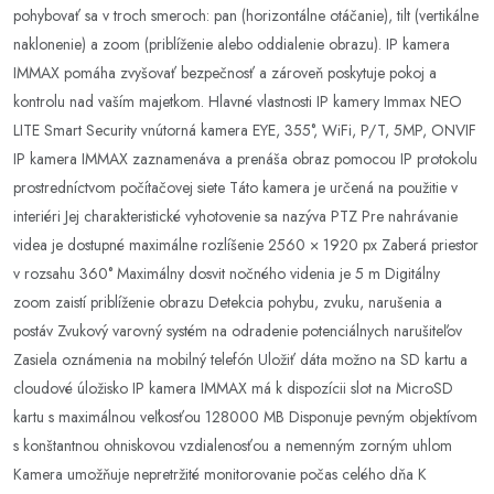
pohybovať sa v troch smeroch: pan (horizontálne otáčanie), tilt (vertikálne
naklonenie) a zoom (priblíženie alebo oddialenie obrazu). IP kamera
IMMAX pomáha zvyšovať bezpečnosť a zároveň poskytuje pokoj a
kontrolu nad vaším majetkom. Hlavné vlastnosti IP kamery Immax NEO
LITE Smart Security vnútorná kamera EYE, 355°, WiFi, P/T, 5MP, ONVIF
IP kamera IMMAX zaznamenáva a prenáša obraz pomocou IP protokolu
prostredníctvom počítačovej siete Táto kamera je určená na použitie v
interiéri Jej charakteristické vyhotovenie sa nazýva PTZ Pre nahrávanie
videa je dostupné maximálne rozlíšenie 2560 × 1920 px Zaberá priestor
v rozsahu 360° Maximálny dosvit nočného videnia je 5 m Digitálny
zoom zaistí priblíženie obrazu Detekcia pohybu, zvuku, narušenia a
postáv Zvukový varovný systém na odradenie potenciálnych narušiteľov
Zasiela oznámenia na mobilný telefón Uložiť dáta možno na SD kartu a
cloudové úložisko IP kamera IMMAX má k dispozícii slot na MicroSD
kartu s maximálnou veľkosťou 128000 MB Disponuje pevným objektívom
s konštantnou ohniskovou vzdialenosťou a nemenným zorným uhlom
Kamera umožňuje nepretržité monitorovanie počas celého dňa K