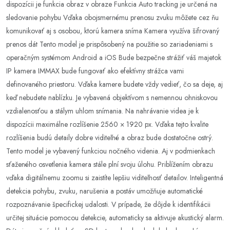
dispozícii je funkcia obraz v obraze Funkcia Auto tracking je určená na
sledovanie pohybu Vďaka obojsmernému prenosu zvuku môžete cez ňu
komunikovať aj s osobou, ktorú kamera sníma Kamera využíva šifrovaný
prenos dát Tento model je prispôsobený na použitie so zariadeniami s
operačným systémom Android a iOS Bude bezpečne strážiť váš majetok
IP kamera IMMAX bude fungovať ako efektívny strážca vami
definovaného priestoru. Vďaka kamere budete vždy vedieť, čo sa deje, aj
keď nebudete nablízku. Je vybavená objektívom s nemennou ohniskovou
vzdialenosťou a stálym uhlom snímania. Na nahrávanie videa je k
dispozícii maximálne rozlíšenie 2560 × 1920 px. Vďaka tejto kvalite
rozlíšenia budú detaily dobre viditeľné a obraz bude dostatočne ostrý.
Tento model je vybavený funkciou nočného videnia. Aj v podmienkach
sťaženého osvetlenia kamera stále plní svoju úlohu. Priblížením obrazu
vďaka digitálnemu zoomu si zaistíte lepšiu viditeľnosť detailov. Inteligentná
detekcia pohybu, zvuku, narušenia a postáv umožňuje automatické
rozpoznávanie špecifickej udalosti. V prípade, že dôjde k identifikácii
určitej situácie pomocou detekcie, automaticky sa aktivuje akustický alarm.