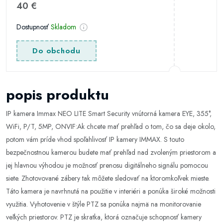
40 €
Dostupnosť
Skladom
Do obchodu
popis produktu
IP kamera Immax NEO LITE Smart Security vnútorná kamera EYE, 355°,
WiFi, P/T, 5MP, ONVIF:Ak chcete mať prehľad o tom, čo sa deje okolo,
potom vám príde vhod spoľahlivosť IP kamery IMMAX. S touto
bezpečnostnou kamerou budete mať prehľad nad zvoleným priestorom a
jej hlavnou výhodou je možnosť prenosu digitálneho signálu pomocou
siete. Zhotovované zábery tak môžete sledovať na ktoromkoľvek mieste.
Táto kamera je navrhnutá na použitie v interiéri a ponúka široké možnosti
využitia. Vyhotovenie v štýle PTZ sa ponúka najmä na monitorovanie
veľkých priestorov. PTZ je skratka, ktorá označuje schopnosť kamery