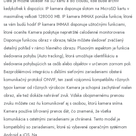
Dáta je možné ukladať na SD kartu a do cloudu, kde bude archív
kedykoľvek k dispozícii. IP kamera disponuje slotom na MicroSD kartu v
maximálnej veľkosti 128000 MB. IP kamera IMMAX ponúka funkcie, ktoré
sa vám budú hodiť IP kamera IMMAX disponuje užitočnými funkciami,
ktoré oceníte. Kamera poskytuje nepretržité celodenné monitorovanie.
Disponuje funkciou obraz v obraze, takže môžete sledovať zväčšený
detailný pohľad v rámci hlavného obrazu. Plusovým aspektom je funkcia
sledovania pohybu (Auto tracking), ktorá umožňuje identifikáciu a
sledovanie pohybujúcich sa osôb alebo objektov v určenom zornom poli.
Bezproblémovú integráciu s ďalšími sieťovými zariadeniami obstará
komunikačný protokol ONVIF, ten zaistí vzájomnú kompatibilitu rôznych
typov kamier od rôznych výrobcov. Kamera je schopná zachytávať nielen
obraz, ale tiež dokáže nahrávať zvuk. Vďaka obojsmernému prenosu
zvuku môžete cez ňu komunikovať aj s osobou, ktorú kamera sníma.
Kamera používa šifrovaný prenos dát, čo znamená, že všetka
komunikácia s ostatnými zariadeniami je chránená. Tento model je
kompatibilný so zariadeniami, ktoré sú vybavené operačným systémom
Android a iOS. Na...