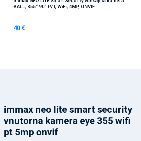
Immax NEO LITE Smart Security vonkajšia kamera
BALL, 355° 90° P/T, WiFi, 4MP, ONVIF
40 €
immax neo lite smart security
vnutorna kamera eye 355 wifi
pt 5mp onvif