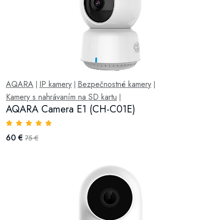
AQARA
IP kamery
Bezpečnostné kamery
|
|
|
Kamery s nahrávaním na SD kartu
|
AQARA Camera E1 (CH-C01E)
60 €
75 €