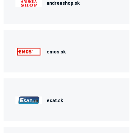
andreashop.sk
emos.sk
esat.sk