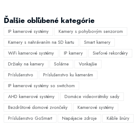
Ďalšie obľúbené kategórie
IP kamerové systémy
Kamery s pohybovým senzorom
Kamery s nahrávaním na SD kartu
Smart kamery
WiFi kamerové systémy
IP kamery
Sieťové rekordéry
Držiaky na kamery
Solárne
Vonkajšie
Príslušenstvo
Príslušenstvo ku kamerám
IP kamerové systémy so switchom
AHD kamerové systémy
Domáce videovrátniky sady
Bezdrôtové domové zvončeky
Kamerové systémy
Príslušenstvo GoSmart
Napájacie zdroje
Káble šnúry