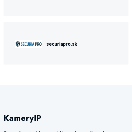
securiapro.sk
KameryIP