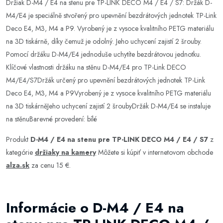
Držiak D-M4 / E4 na stenu pre TP-LINK DECO M4 / E4 / S7: Držák D-
M4/E4 je speciálně stvořený pro upevnění bezdrátových jednotek TP-Link
Deco E4, M3, M4 a P9. Vyrobený je z vysoce kvalitního PETG materiálu
na 3D tiskárně, díky čemuž je odolný. Jeho uchycení zajistí 2 šrouby.
Pomocí držáku D-M4/E4 jednoduše uchytíte bezdrátovou jednotku.
Klíčové vlastnosti držáku na stěnu D-M4/E4 pro TP-Link DECO
M4/E4/S7Držák určený pro upevnění bezdrátových jednotek TP-Link
Deco E4, M3, M4 a P9Vyrobený je z vysoce kvalitního PETG materiálu
na 3D tiskárněJeho uchycení zajistí 2 šroubyDržák D-M4/E4 se instaluje
na stěnuBarevné provedení: bílé
Produkt
D-M4 / E4 na stenu pre TP-LINK DECO M4 / E4 / S7
z
kategórie
držiaky na kamery
Môžete si kúpiť v internetovom obchode
alza.sk
za cenu 15 €.
Informácie o D-M4 / E4 na