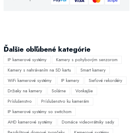
Ďalšie obľúbené kategórie
IP kamerové systémy
Kamery s pohybovým senzorom
Kamery s nahrávaním na SD kartu
Smart kamery
WiFi kamerové systémy
IP kamery
Sieťové rekordéry
Držiaky na kamery
Solárne
Vonkajšie
Príslušenstvo
Príslušenstvo ku kamerám
IP kamerové systémy so switchom
AHD kamerové systémy
Domáce videovrátniky sady
Bezdrôtové domové zvončeky
Kamerové systémy