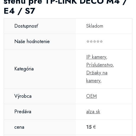
stenu pre TP-LINK DECO M4 /
E4 / S7
Dostupnosť
Skladom
Naše hodnotenie
⭐⭐⭐⭐⭐
IP kamery
,
Príslušenstvo
,
Kategória
Držiaky na
kamery
,
Výrobca
OEM
Predáva
alza.sk
cena
15
€