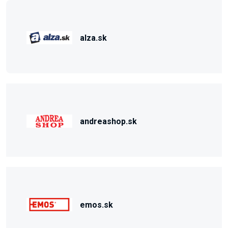
alza.sk
andreashop.sk
emos.sk