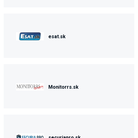
esat.sk
Monitorrs.sk
securiapro.sk