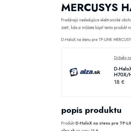
MERCUSYS H
Predávajú nasledujúce elektronické obc
zistiť, kde si môžete kúpiť tento produkt na
D-HaloX na stenu pre TP-LINK MERCUSY
Držiaky n
D-Halo
H70X/
18 €
popis produktu
Produkt
D-HaloX na stenu pre TP
alza.sk
za cenu 18 €.