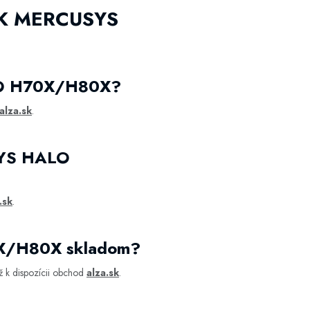
INK MERCUSYS
ALO H70X/H80X?
alza.sk
.
SYS HALO
.sk
.
0X/H80X skladom?
ž k dispozícii obchod
alza.sk
.