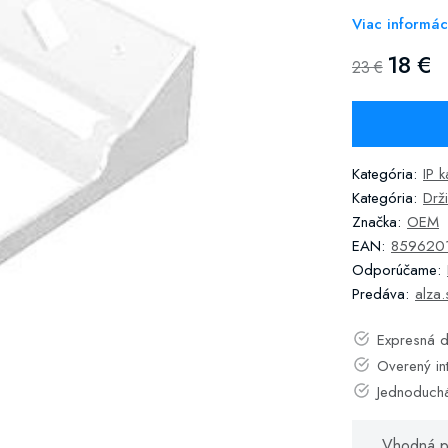
Viac informác
18 €
23 €
Kategória:
IP 
Kategória:
Drž
Značka:
OEM
EAN:
859620
Odporúčame:
Predáva:
alza.
Expresná d
Overený in
Jednoduch
Vhodná p