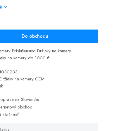
ií
Do obchodu
kamery
Príslušenstvo
Držiaky na kamery
iaky na kamery do 1000 €
1030233
Držiaky na kamery OEM
sk
oprava na Slovensku
ternetový obchod
á sťažnosť
latba