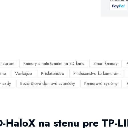
enzorom
Kamery s nahrávaním na SD kartu
Smart kamery
árne
Vonkajšie
Príslušenstvo
Príslušenstvo ku kamerám
y sady
Bezdrôtové domové zvončeky
Kamerové systémy
D-HaloX na stenu pre TP-L