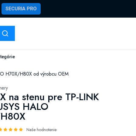
SECURIA PRO
ategórie
ALO H70X/H80X od výrobcu OEM
mery
X na stenu pre TP-LINK
USYS HALO
/H80X
Naše hodnotenie