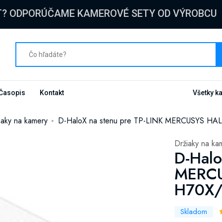
T? ODPORÚČAME KAMEROVÉ SETY OD VÝROBCU
Časopis
Kontakt
Všetky k
iaky na kamery
D-HaloX na stenu pre TP-LINK MERCUSYS H
Držiaky na ka
D-Halo
MERC
H70X
Skladom