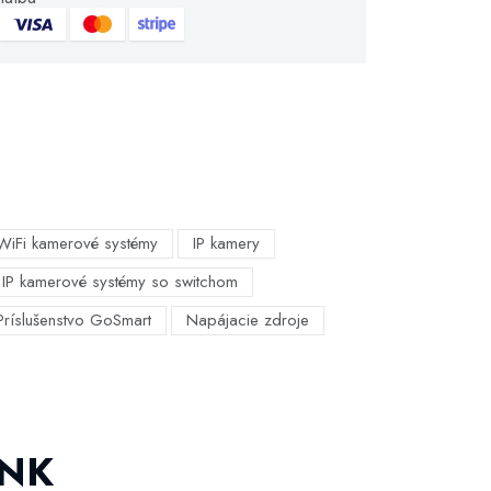
WiFi kamerové systémy
IP kamery
IP kamerové systémy so switchom
Príslušenstvo GoSmart
Napájacie zdroje
INK