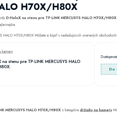
ALO H70X/H80X
hody
D-HaloX na stenu pre TP-LINK MERCUSYS HALO H70X/H80X
jlacnejšie.
S HALO H70X/H80X Môžete si kúpiť v nasledujúcich overených obchodoch
a kamery
Dostupno
X na stenu pre TP-LINK MERCUSYS HALO
H80X:
Do 
-LINK MERCUSYS HALO H70X/H80X
z kategórie
držiaky na kamery
Môž