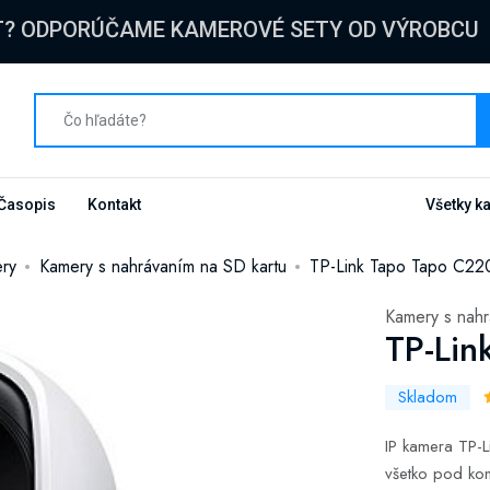
T? ODPORÚČAME KAMEROVÉ SETY OD VÝROBCU
Časopis
Kontakt
Všetky k
ry
Kamery s nahrávaním na SD kartu
TP-Link Tapo Tapo C220
Kamery s nahr
TP-Lin
Skladom
IP kamera TP-
všetko pod kon