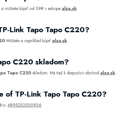
 si môžete kúpiť od 39€ v eshope
alza.sk
.
 TP-Link Tapo Tapo C220?
220
Môžete si napríklad kúpiť
alza.sk
.
Tapo C220 skladom?
apo Tapo C220
skladom. Má tiež k dispozícii obchod
alza.sk
.
e of TP-Link Tapo Tapo C220?
dro:
4895252500936