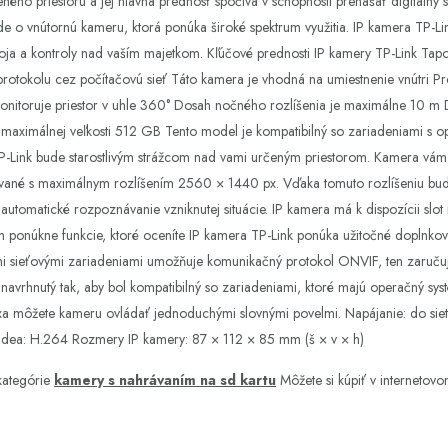
ého priestoru a jej hlavná prednosť spočíva v schopnosti prenášať digitálny s
de o vnútornú kameru, ktorá ponúka široké spektrum využitia. IP kamera TP-Lin
oja a kontroly nad vaším majetkom. Kľúčové prednosti IP kamery TP-Link Ta
otokolu cez počítačovú sieť Táto kamera je vhodná na umiestnenie vnútri Pr
itoruje priestor v uhle 360° Dosah nočného rozlíšenia je maximálne 10 m D
v maximálnej veľkosti 512 GB Tento model je kompatibilný so zariadeniami s
-Link bude starostlivým strážcom nad vami určeným priestorom. Kamera vám s
ané s maximálnym rozlíšením 2560 × 1440 px. Vďaka tomuto rozlíšeniu bude 
 automatické rozpoznávanie vzniknutej situácie. IP kamera má k dispozícii sl
ponúkne funkcie, ktoré oceníte IP kamera TP-Link ponúka užitočné doplnkové 
ími sieťovými zariadeniami umožňuje komunikačný protokol ONVIF, ten zaruč
navrhnutý tak, aby bol kompatibilný so zariadeniami, ktoré majú operačný 
xa môžete kameru ovládať jednoduchými slovnými povelmi. Napájanie: do sie
dea: H.264 Rozmery IP kamery: 87 × 112 × 85 mm (š × v × h)
kategórie
kamery s nahrávaním na sd kartu
Môžete si kúpiť v interneto