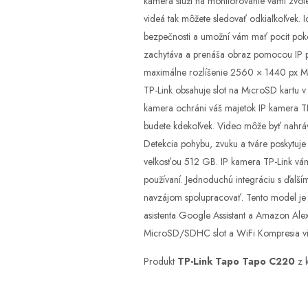
kamera slúži na monitorovanie vami zvolen
videá tak môžete sledovať odkiaľkoľvek. I
bezpečnosti a umožní vám mať pocit pok
zachytáva a prenáša obraz pomocou IP pr
maximálne rozlíšenie 2560 × 1440 px Mon
TP-Link obsahuje slot na MicroSD kartu 
kamera ochráni váš majetok IP kamera TP
budete kdekoľvek. Video môže byť nahráv
Detekcia pohybu, zvuku a tváre poskytuje
veľkosťou 512 GB. IP kamera TP-Link vám 
používaní. Jednoduchú integráciu s ďalš
navzájom spolupracovať. Tento model je 
asistenta Google Assistant a Amazon Ale
MicroSD/SDHC slot a WiFi Kompresia vi
Produkt
TP-Link Tapo Tapo C220
z 