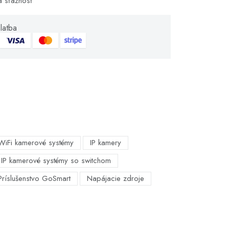
á sťažnosť
latba
WiFi kamerové systémy
IP kamery
IP kamerové systémy so switchom
Príslušenstvo GoSmart
Napájacie zdroje