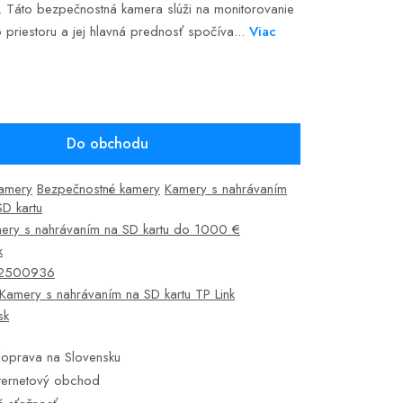
. Táto bezpečnostná kamera slúži na monitorovanie
 priestoru a jej hlavná prednosť spočíva...
Viac
Do obchodu
kamery
Bezpečnostné kamery
Kamery s nahrávaním
SD kartu
ery s nahrávaním na SD kartu do 1000 €
k
2500936
Kamery s nahrávaním na SD kartu TP Link
sk
oprava na Slovensku
ternetový obchod