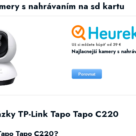
amery s nahrávaním na sd kartu
Už si môžete kúpiť od 39 €
Najlacnejší kamery s nahrá
Porovnat
ázky TP-Link Tapo Tapo C220
 Tapo Tapo C220?