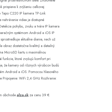
ignál prostredníctvom siete. Zhotovené
k prispieva k zvýšeniu celkovej
po Tapo C220 IP kamera TP-Link
e nahrávanie videa je dostupné
etekcia pohybu, zvuku a tváre IP kamera
 operačným systémom Android a iOS IP
prostredkuje aktuálne dianie, nech už
obraz dostatočne kvalitný a detailný.
ot na MicroSD kartu s maximálnou
funkcie, ktoré zvyšujú komfort pri
uje, že kamery od rôznych výrobcov budú
systém Android a iOS. Pomocou hlasového
te Pripojenie: WiFi 2,4 GHz Rozhranie:
vom obchode
alza.sk
za cenu 39 €.