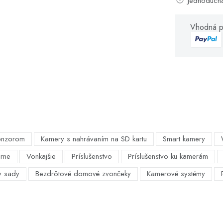
Jednoduch
Vhodná p
enzorom
Kamery s nahrávaním na SD kartu
Smart kamery
árne
Vonkajšie
Príslušenstvo
Príslušenstvo ku kamerám
y sady
Bezdrôtové domové zvončeky
Kamerové systémy