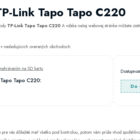
TP-Link Tapo Tapo C220
hody
TP-Link Tapo Tapo C220
A vďaka našej webovej stránke môžete zistiť
 v nasledujúcich overených obchodoch:
nahrávaním na SD kartu
Dostupno
 Tapo Tapo C220:
Do 
pre vás dôležité mať všetko pod kontrolou, potom vám príde vhod spoľahlivo