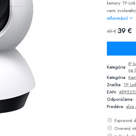
kamery TP-Link
vami zvoleného
informácií
39 €
49 €
IP 
Kategória:
na 
Kategória:
Kam
Značka:
TP Lin
EAN:
489525
Odporúčame:
Predáva:
alza.
Expresná d
Overený in