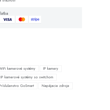
á sťažnosť
latba
WiFi kamerové systémy
IP kamery
IP kamerové systémy so switchom
Príslušenstvo GoSmart
Napájacie zdroje