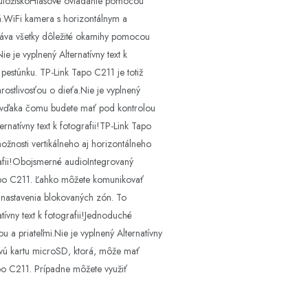
úložiskoHlasové ovládanie pomocou
ná.WiFi kamera s horizontálnym a
áva všetky dôležité okamihy pomocou
 je vyplnený Alternatívny text k
pestúnku. TP-Link Tapo C211 je totiž
stlivosťou o dieťa.Nie je vyplnený
ít, vďaka čomu budete mať pod kontrolou
rnatívny text k fotografii!TP-Link Tapo
žnosti vertikálneho aj horizontálneho
ografii!Obojsmerné audioIntegrovaný
apo C211. Ľahko môžete komunikovať
 nastavenia blokovaných zón. To
ívny text k fotografii!Jednoduché
 a priateľmi.Nie je vyplnený Alternatívny
ťovú kartu microSD, ktorá, môže mať
po C211. Prípadne môžete využiť