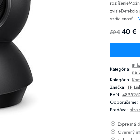
rozlíšenieMož
zvisleDetekcia
vzdialenosť...
40 €
50 €
IP 
Kategória:
na 
Kategória:
Kam
Značka:
TP Lin
EAN:
489525
Odporúčame:
Predáva:
alza.
Expresná d
Overený in