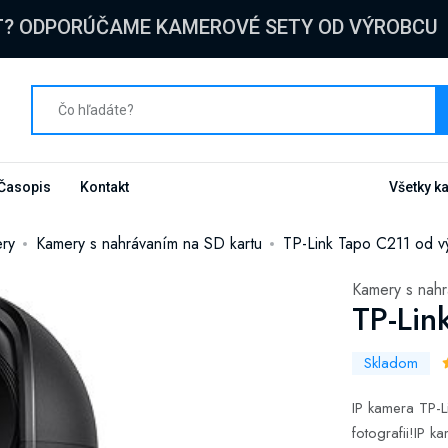
T? ODPORÚČAME KAMEROVÉ SETY OD VÝROBCU
Časopis
Kontakt
Všetky k
ry
Kamery s nahrávaním na SD kartu
TP-Link Tapo C211 od v
Kamery s nahr
TP-Lin
Skladom
IP kamera TP-Li
fotografii!IP 