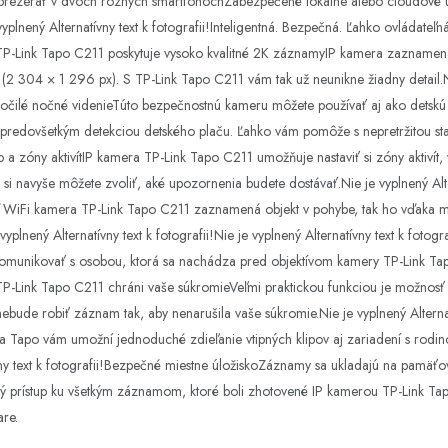
rezerať v dvoch rôznych smartfónochZabezpečené lokálne alebo cloudové 
plnený Alternatívny text k fotografii!Inteligentná. Bezpečná. Ľahko ovládateľ
TP-Link Tapo C211 poskytuje vysoko kvalitné 2K záznamyIP kamera zaznamen
 304 × 1 296 px). S TP-Link Tapo C211 vám tak už neunikne žiadny detail.Nie
ročilé nočné videnieTúto bezpečnostnú kameru môžete používať aj ako detskú 
redovšetkým detekciou detského plaču. Ľahko vám pomôže s nepretržitou staro
sôb a zóny aktivítIP kamera TP-Link Tapo C211 umožňuje nastaviť si zóny aktiv
u si navyše môžete zvoliť, aké upozornenia budete dostávať.Nie je vyplnený Alte
 WiFi kamera TP-Link Tapo C211 zaznamená objekt v pohybe, tak ho vďaka mo
vyplnený Alternatívny text k fotografii!Nie je vyplnený Alternatívny text k fot
omunikovať s osobou, ktorá sa nachádza pred objektívom kamery TP-Link T
TP-Link Tapo C211 chráni vaše súkromieVeľmi praktickou funkciou je možnosť
ebude robiť záznam tak, aby nenarušila vaše súkromie.Nie je vyplnený Alternat
ia Tapo vám umožní jednoduché zdieľanie vtipných klipov aj zariadení s rodinou
atívny text k fotografii!Bezpečné miestne úložiskoZáznamy sa ukladajú na pamä
ký prístup ku všetkým záznamom, ktoré boli zhotovené IP kamerou TP-Link Ta
are.