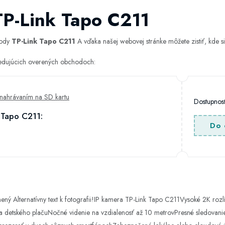
TP-Link Tapo C211
hody
TP-Link Tapo C211
A vďaka našej webovej stránke môžete zistiť, kde si
sledujúcich overených obchodoch:
nahrávaním na SD kartu
Dostupno
 Tapo C211:
Do 
nený Alternatívny text k fotografii!IP kamera TP-Link Tapo C211Vysoké 2K ro
 a detského plačuNočné videnie na vzdialenosť až 10 metrovPresné sledovan