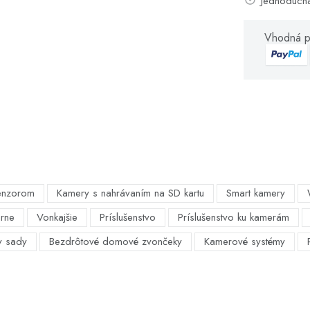
Jednoduch
Vhodná p
enzorom
Kamery s nahrávaním na SD kartu
Smart kamery
árne
Vonkajšie
Príslušenstvo
Príslušenstvo ku kamerám
y sady
Bezdrôtové domové zvončeky
Kamerové systémy