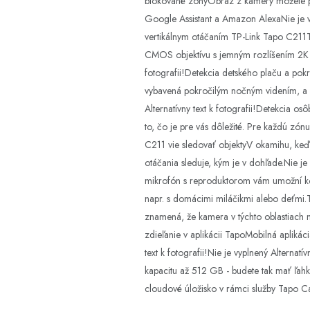
blokované zónyObraz z kamery môžete p
Google Assistant a Amazon AlexaNie je vy
vertikálnym otáčaním TP-Link Tapo C211
CMOS objektívu s jemným rozlíšením 2K (2
fotografii!Detekcia detského plaču a pok
vybavená pokročilým nočným videním, a p
Alternatívny text k fotografii!Detekcia o
to, čo je pre vás dôležité. Pre každú zón
C211 vie sledovať objektyV okamihu, keď
otáčania sleduje, kým je v dohľade.Nie je 
mikrofón s reproduktorom vám umožní k
napr. s domácimi miláčikmi alebo deťmi.
znamená, že kamera v týchto oblastiach n
zdieľanie v aplikácii TapoMobilná aplikác
text k fotografii!Nie je vyplnený Altern
kapacitu až 512 GB - budete tak mať ľah
cloudové úložisko v rámci služby Tapo C