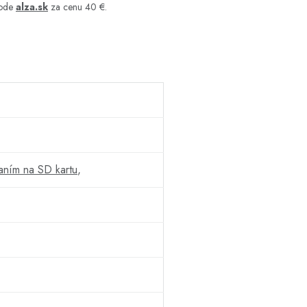
hode
alza.sk
za cenu 40 €.
aním na SD kartu
,