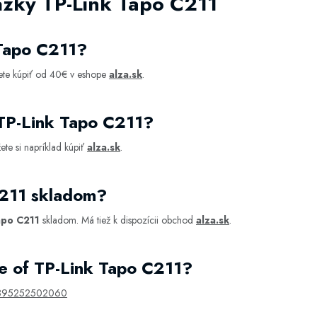
ázky TP-Link Tapo C211
 Tapo C211?
ete kúpiť od 40€ v eshope
alza.sk
.
 TP-Link Tapo C211?
te si napríklad kúpiť
alza.sk
.
C211 skladom?
apo C211
skladom. Má tiež k dispozícii obchod
alza.sk
.
e of TP-Link Tapo C211?
895252502060