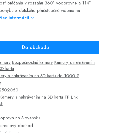
nosť otáčania v rozsahu 360° vodorovne a 114°
 pohybu a detského plačuNočné videnie na
Viac informácií
Do obchodu
kamery
Bezpečnostné kamery
Kamery s nahrávaním
SD kartu
ery s nahrávaním na SD kartu do 1000 €
k
2502060
Kamery s nahrávaním na SD kartu TP Link
sk
oprava na Slovensku
ternetový obchod