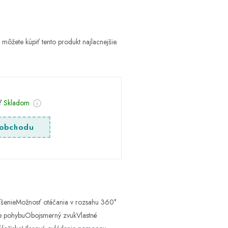
 môžete kúpiť tento produkt najlacnejšie.
sť
Skladom
obchodu
zlíšenieMožnosť otáčania v rozsahu 360°
ie pohybuObojsmerný zvukVlastné