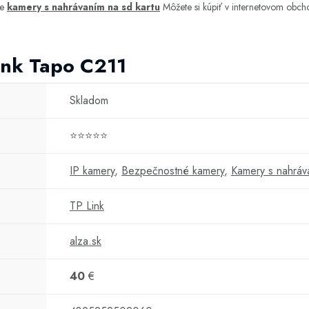
ie
kamery s nahrávaním na sd kartu
Môžete si kúpiť v internetovom obc
Link Tapo C211
Skladom
⭐⭐⭐⭐⭐
IP kamery
,
Bezpečnostné kamery
,
Kamery s nahráv
TP Link
alza.sk
40
€