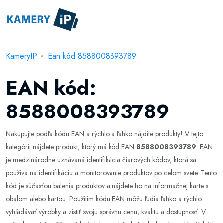
KameryIP
Ean kód 8588008393789
EAN kód:
8588008393789
Nakupujte podľa kódu EAN a rýchlo a ľahko nájdite produkty! V tejto
kategórii nájdete produkt, ktorý má kód EAN
8588008393789
. EAN
je medzinárodne uznávaná identifikácia čiarových kódov, ktorá sa
používa na identifikáciu a monitorovanie produktov po celom svete. Tento
kód je súčasťou balenia produktov a nájdete ho na informačnej karte s
obalom alebo kartou. Použitím kódu EAN môžu ľudia ľahko a rýchlo
vyhľadávať výrobky a zistiť svoju správnu cenu, kvalitu a dostupnosť. V