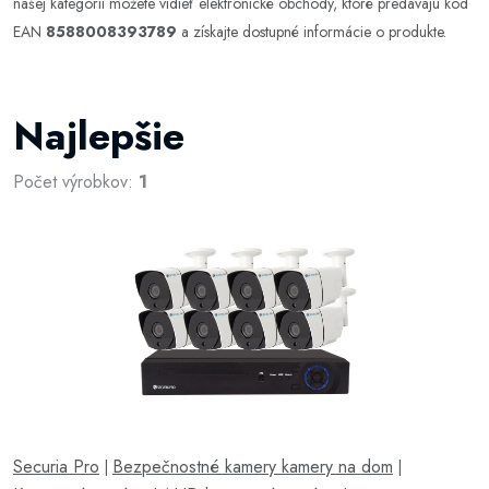
našej kategórii môžete vidieť elektronické obchody, ktoré predávajú kód
EAN
8588008393789
a získajte dostupné informácie o produkte.
Najlepšie
Počet výrobkov:
1
Securia Pro
Bezpečnostné kamery kamery na dom
|
|