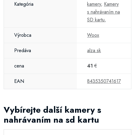
Kategória
kamery
,
Kamery
s nahrávaním na
SD kartu
,
Výrobca
Woox
Predáva
alza.sk
cena
41
€
EAN
8435350741617
Vybírejte další kamery s
nahrávaním na sd kartu