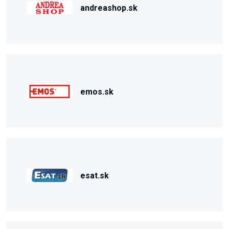
andreashop.sk
emos.sk
esat.sk