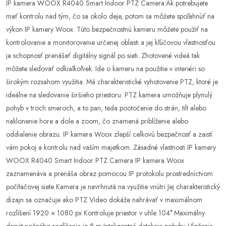
IP kamera WOOX R4040 Smart Indoor PTZ Camera:Ak potrebujete
mať kontrolu nad tým, čo sa okolo deje, potom sa môžete spoľahnúť na
výkon IP kamery Woox. Túto bezpečnostnú kameru môžete použiť na
kontrolovanie a monitorovanie určenej oblasti a jej kľúčovou vlastnosťou
je schopnosť prenášať digitálny signál po sieti. Zhotovené videá tak
môžete sledovať odkiaľkoľvek. Ide o kameru na použitie v interiéri so
širokým rozsahom využitia. Má charakteristické vyhotovenie PTZ, ktoré je
ideálne na sledovanie širšieho priestoru. PTZ kamera umožňuje plynulý
pohyb v troch smeroch, a to pan, teda pootočenie do strán, tilt alebo
naklonenie hore a dole a zoom, čo znamená priblíženie alebo
oddialenie obrazu. IP kamera Woox zlepší celkovú bezpečnosť a zaistí
vám pokoj a kontrolu nad vaším majetkom. Zásadné vlastnosti IP kamery
WOOX R4040 Smart Indoor PTZ Camera IP kamera Woox
zaznamenáva a prenáša obraz pomocou IP protokolu prostredníctvom
počítačovej siete Kamera je navrhnutá na využitie vnútri Jej charakteristický
dizajn sa označuje ako PTZ Video dokáže nahrávať v maximálnom
rozlíšení 1920 × 1080 px Kontroluje priestor v uhle 104° Maximálny