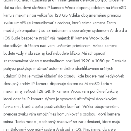
dosvit nočného rozlíšenia je 8 m Inteligentná detekcia pohybu Uloženie
dát na cloudové úložisko IP kamera Woox disponuje slotom na MicroSD
kartu s maximálnou veľkosťou 128 GB Vďaka obojsmernému prenosu
zvuku umožňuje komunikovať s osobou, ktorú sníma kamera Tento
model je kompatibilný so zariadeniami s operačným systémom Android a
iOS Bude bezpečne strážiť váš majetok IP kamera Woox bude
starostlivým strážcom nad vami určeným priestorom. Vďaka kamere
budete vždy v obraze, aj keď nebudete blízko. Má schopnosť
zaznamenávať video v maximálnom rozlíšení 1920 × 1080 px. Detekcia
pohybu poskytuje možnosť automatického identifikovania určitých
udalostí. Dáta je možné ukladať do cloudu, kde budete mať kedykoľvek
dostupný archív. IP kamera disponuje slotom na MicroSD kartu v
maximálnej veľkosti 128 GB. IP kamera Woox vám ponúkne funkcie,
ktoré oceníte IP kamera Woox je vybavená užitočnými doplnkovými
funkciami, ktoré zlepšia používateľský komfort. Vďaka obojsmernému
prenosu zvuku vám umožní tiež komunikovať s osobou, ktorú kamera
sníma. Tento model je schopný pracovať so zariadeniami, ktoré majú
nainštalovaný operačný systém Android a iOS. Napájanie: do siete