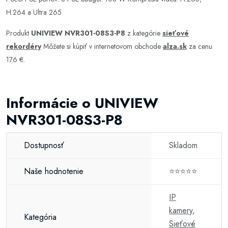
H.264 a Ultra 265
Produkt
UNIVIEW NVR301-08S3-P8
z kategórie
sieťové
rekordéry
Môžete si kúpiť v internetovom obchode
alza.sk
za cenu
176 €.
Informácie o UNIVIEW
NVR301-08S3-P8
Dostupnosť
Skladom
Naše hodnotenie
⭐⭐⭐⭐⭐
IP
kamery
,
Kategória
Sieťové