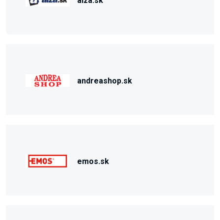
alza.sk
andreashop.sk
emos.sk