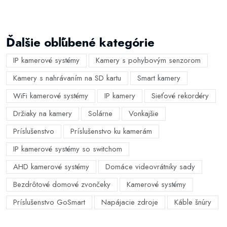
Ďalšie obľúbené kategórie
IP kamerové systémy
Kamery s pohybovým senzorom
Kamery s nahrávaním na SD kartu
Smart kamery
WiFi kamerové systémy
IP kamery
Sieťové rekordéry
Držiaky na kamery
Solárne
Vonkajšie
Príslušenstvo
Príslušenstvo ku kamerám
IP kamerové systémy so switchom
AHD kamerové systémy
Domáce videovrátniky sady
Bezdrôtové domové zvončeky
Kamerové systémy
Príslušenstvo GoSmart
Napájacie zdroje
Káble šnúry