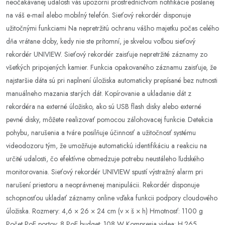
neočakávanej udalosti vás upozorní prostredníctvom notifikácie poslanej
na váš e-mail alebo mobilný telefón. Sieťový rekordér disponuje
užitočnými funkciami Na nepretržitú ochranu vášho majetku počas celého
dňa vrátane doby, kedy nie ste prítomní, je skvelou voľbou sieťový
rekordér UNIVIEW. Sieťový rekordér zaisťuje nepretržité záznamy zo
všetkých pripojených kamier. Funkcia opakovaného záznamu zaisťuje, že
najstaršie dáta sú pri naplnení úložiska automaticky prepísané bez nutnosti
manuálneho mazania starých dát. Kopírovanie a ukladanie dát z
rekordéra na externé úložisko, ako sú USB flash disky alebo externé
pevné disky, môžete realizovať pomocou zálohovacej funkcie. Detekcia
pohybu, narušenia a tváre posilňuje účinnosť a užitočnosť systému
videodozoru tým, že umožňuje automatickú identifikáciu a reakciu na
určité udalosti, čo efektívne obmedzuje potrebu neustáleho ľudského
monitorovania. Sieťový rekordér UNIVIEW spustí výstražný alarm pri
narušení priestoru a neoprávnenej manipulácii. Rekordér disponuje
schopnosťou ukladať záznamy online vďaka funkcii podpory cloudového
úložiska. Rozmery: 4,6 × 26 × 24 cm (v × š × h) Hmotnosť: 1100 g
Počet PoE portov: 8 PoE budget: 108 W Kompresia videa: H.265,