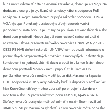
bude môcť odosielať dáta na externé zariadenie, dosahuje 48 Mb/s. Na
dodávanie energie je využívaný ethernetový kábel s podporou PoE
napájania. K svojim zariadeniam pripojíte rekordér pomocou HDMI a
VGA výstupu. Ponúkaný desktopový sieťový rekordér vyniká
jednoduchou inštaláciou a je určený na používanie v kanceláriách alebo
domácom prostredí. Nepotrebuje žiadne rackové skrine ani zložité
nastavenia. Hlavné prednosti sieťového rekordéra UNIVIEW NVR301-
08S3-P8 NVR sieťový rekordér UNIVIEW vám odovzdá informácie o
potenciálnych bezpečnostných hrozbách a neobvyklých udalostiach Je
koncipovaný na jednoduchú inštaláciu a použitie v kanceláriách alebo
domácom prostredí Možno k nemu pripojiť až 10 kamier Do
ponúkaného rekordéra možno vložiť jeden disk Maximálna kapacita
HDD zodpovedá 6 TB Všetky nahrávky budú k dispozícii v rozlíšení až 8
Mpx Konkrétne náhľady možno zobraziť po pripojení rekordéra k
monitoru alebo TV prostredníctvom portu USB 2.0, RJ-45 a SATA
Sieťový rekordér poskytuje možnosť snímať v maximálnom rozlíšení
3840 × 2160 px Maximálna rýchlosť, s akou rekordér môže odosielať