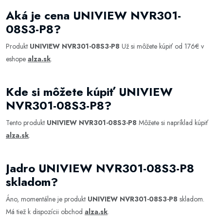
Aká je cena UNIVIEW NVR301-
08S3-P8?
Produkt
UNIVIEW NVR301-08S3-P8
Už si môžete kúpiť od 176€ v
eshope
alza.sk
.
Kde si môžete kúpiť UNIVIEW
NVR301-08S3-P8?
Tento produkt
UNIVIEW NVR301-08S3-P8
Môžete si napríklad kúpiť
alza.sk
.
Jadro UNIVIEW NVR301-08S3-P8
skladom?
Áno, momentálne je produkt
UNIVIEW NVR301-08S3-P8
skladom.
Má tiež k dispozícii obchod
alza.sk
.