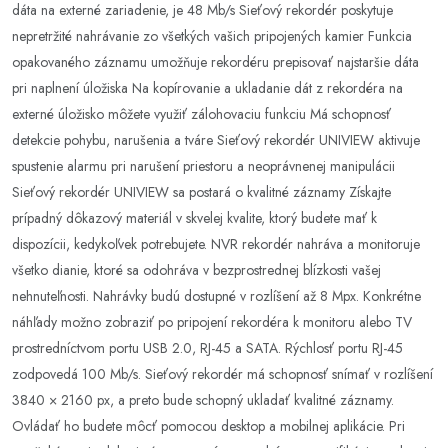
dáta na externé zariadenie, je 48 Mb/s Sieťový rekordér poskytuje
nepretržité nahrávanie zo všetkých vašich pripojených kamier Funkcia
opakovaného záznamu umožňuje rekordéru prepisovať najstaršie dáta
pri naplnení úložiska Na kopírovanie a ukladanie dát z rekordéra na
externé úložisko môžete využiť zálohovaciu funkciu Má schopnosť
detekcie pohybu, narušenia a tváre Sieťový rekordér UNIVIEW aktivuje
spustenie alarmu pri narušení priestoru a neoprávnenej manipulácii
Sieťový rekordér UNIVIEW sa postará o kvalitné záznamy Získajte
prípadný dôkazový materiál v skvelej kvalite, ktorý budete mať k
dispozícii, kedykoľvek potrebujete. NVR rekordér nahráva a monitoruje
všetko dianie, ktoré sa odohráva v bezprostrednej blízkosti vašej
nehnuteľnosti. Nahrávky budú dostupné v rozlíšení až 8 Mpx. Konkrétne
náhľady možno zobraziť po pripojení rekordéra k monitoru alebo TV
prostredníctvom portu USB 2.0, RJ-45 a SATA. Rýchlosť portu RJ-45
zodpovedá 100 Mb/s. Sieťový rekordér má schopnosť snímať v rozlíšení
3840 × 2160 px, a preto bude schopný ukladať kvalitné záznamy.
Ovládať ho budete môcť pomocou desktop a mobilnej aplikácie. Pri