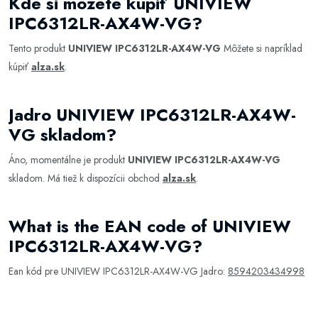
Kde si môžete kúpiť UNIVIEW
IPC6312LR-AX4W-VG?
Tento produkt
UNIVIEW IPC6312LR-AX4W-VG
Môžete si napríklad
kúpiť
alza.sk
.
Jadro UNIVIEW IPC6312LR-AX4W-
VG skladom?
Áno, momentálne je produkt
UNIVIEW IPC6312LR-AX4W-VG
skladom. Má tiež k dispozícii obchod
alza.sk
.
What is the EAN code of UNIVIEW
IPC6312LR-AX4W-VG?
Ean kód pre UNIVIEW IPC6312LR-AX4W-VG Jadro:
8594203434998