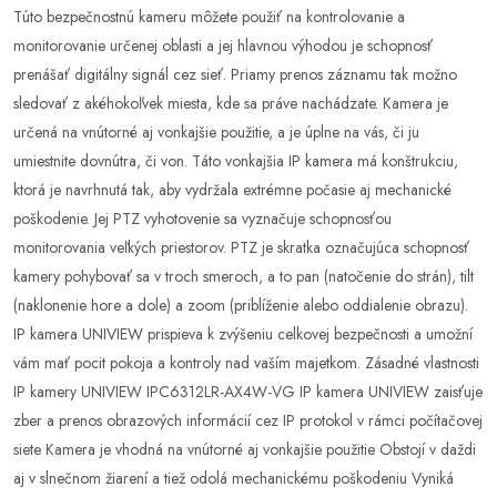
Túto bezpečnostnú kameru môžete použiť na kontrolovanie a
monitorovanie určenej oblasti a jej hlavnou výhodou je schopnosť
prenášať digitálny signál cez sieť. Priamy prenos záznamu tak možno
sledovať z akéhokoľvek miesta, kde sa práve nachádzate. Kamera je
určená na vnútorné aj vonkajšie použitie, a je úplne na vás, či ju
umiestnite dovnútra, či von. Táto vonkajšia IP kamera má konštrukciu,
ktorá je navrhnutá tak, aby vydržala extrémne počasie aj mechanické
poškodenie. Jej PTZ vyhotovenie sa vyznačuje schopnosťou
monitorovania veľkých priestorov. PTZ je skratka označujúca schopnosť
kamery pohybovať sa v troch smeroch, a to pan (natočenie do strán), tilt
(naklonenie hore a dole) a zoom (priblíženie alebo oddialenie obrazu).
IP kamera UNIVIEW prispieva k zvýšeniu celkovej bezpečnosti a umožní
vám mať pocit pokoja a kontroly nad vaším majetkom. Zásadné vlastnosti
IP kamery UNIVIEW IPC6312LR-AX4W-VG IP kamera UNIVIEW zaisťuje
zber a prenos obrazových informácií cez IP protokol v rámci počítačovej
siete Kamera je vhodná na vnútorné aj vonkajšie použitie Obstojí v daždi
aj v slnečnom žiarení a tiež odolá mechanickému poškodeniu Vyniká