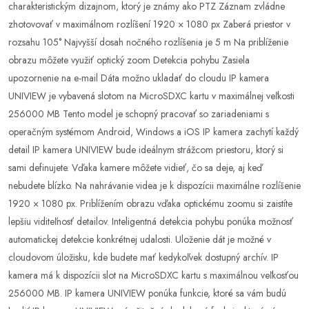
charakteristickým dizajnom, ktorý je známy ako PTZ Záznam zvládne
zhotovovať v maximálnom rozlíšení 1920 × 1080 px Zaberá priestor v
rozsahu 105° Najvyšší dosah nočného rozlíšenia je 5 m Na priblíženie
obrazu môžete využiť optický zoom Detekcia pohybu Zasiela
upozornenie na e-mail Dáta možno ukladať do cloudu IP kamera
UNIVIEW je vybavená slotom na MicroSDXC kartu v maximálnej veľkosti
256000 MB Tento model je schopný pracovať so zariadeniami s
operačným systémom Android, Windows a iOS IP kamera zachytí každý
detail IP kamera UNIVIEW bude ideálnym strážcom priestoru, ktorý si
sami definujete. Vďaka kamere môžete vidieť, čo sa deje, aj keď
nebudete blízko. Na nahrávanie videa je k dispozícii maximálne rozlíšenie
1920 × 1080 px. Priblížením obrazu vďaka optickému zoomu si zaistíte
lepšiu viditeľnosť detailov. Inteligentná detekcia pohybu ponúka možnosť
automatickej detekcie konkrétnej udalosti. Uloženie dát je možné v
cloudovom úložisku, kde budete mať kedykoľvek dostupný archív. IP
kamera má k dispozícii slot na MicroSDXC kartu s maximálnou veľkosťou
256000 MB. IP kamera UNIVIEW ponúka funkcie, ktoré sa vám budú