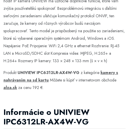
hodiť IP kamera UNIVIEW má užitočné doplnkové funkcie, ktoré vám
zvýšia používateľskú spokojnosť. Bezproblémovú integráciu s ďalšími
sieťovými zariadeniami uľahčuje komunikačný protokol ONVIF, ten
zaručuje, že kamery od rôznych výrobcov budú navzájom
spolupracovať. Tento model je prispôsobený na použitie so zariadeniami,
ktoré sú vybavené operačným systémom Android, Windows a iOS.
Napájanie: PoE Pripojenie: WiFi 2,4 GHz a ethernet Rozhranie: RJ-45
LAN a MicroSD/SDHC slot Kompresia videa: MJPEG, H.265+ a
H.264+ Rozmery IP kamery: 133 × 248 × 133 mm (š × v × h)
Produkt
UNIVIEW IPC6312LR-AX4W-VG
z kategórie
kamery s
nahrávaním na sd kartu
Môžete si kúpiť v internetovom obchode
alza.sk
za cenu 192 €.
Informácie o UNIVIEW
IPC6312LR-AX4W-VG