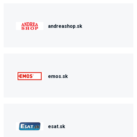
andreashop.sk
emos.sk
esat.sk