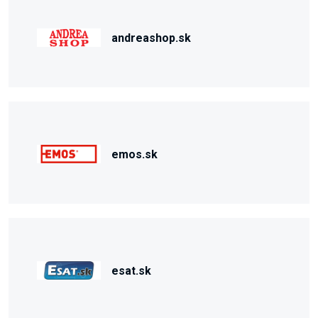
andreashop.sk
emos.sk
esat.sk