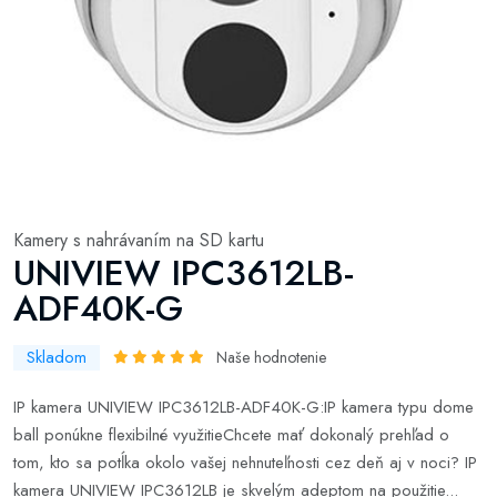
Kamery s nahrávaním na SD kartu
UNIVIEW IPC3612LB-
ADF40K-G
Skladom
Naše hodnotenie
IP kamera UNIVIEW IPC3612LB-ADF40K-G:IP kamera typu dome
ball ponúkne flexibilné využitieChcete mať dokonalý prehľad o
tom, kto sa potĺka okolo vašej nehnuteľnosti cez deň aj v noci? IP
kamera UNIVIEW IPC3612LB je skvelým adeptom na použitie...