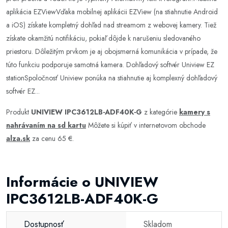
aplikácia EZViewVďaka mobilnej aplikácii EZView (na stiahnutie Android
a iOS) získate kompletný dohľad nad streamom z webovej kamery. Tiež
získate okamžitú notifikáciu, pokiaľ dôjde k narušeniu sledovaného
priestoru. Dôležitým prvkom je aj obojsmerná komunikácia v prípade, že
túto funkciu podporuje samotná kamera. Dohľadový softvér Uniview EZ
stationSpoločnosť Uniview ponúka na stiahnutie aj komplexný dohľadový
softvér EZ...
Produkt
UNIVIEW IPC3612LB-ADF40K-G
z kategórie
kamery s
nahrávaním na sd kartu
Môžete si kúpiť v internetovom obchode
alza.sk
za cenu 65 €.
Informácie o UNIVIEW
IPC3612LB-ADF40K-G
Dostupnosť
Skladom