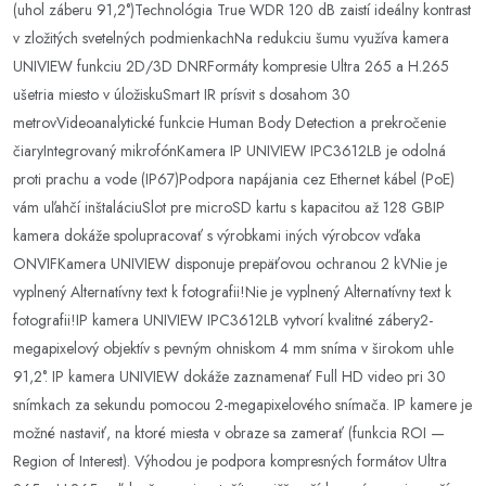
(uhol záberu 91,2°)Technológia True WDR 120 dB zaistí ideálny kontrast
v zložitých svetelných podmienkachNa redukciu šumu využíva kamera
UNIVIEW funkciu 2D/3D DNRFormáty kompresie Ultra 265 a H.265
ušetria miesto v úložiskuSmart IR prísvit s dosahom 30
metrovVideoanalytické funkcie Human Body Detection a prekročenie
čiaryIntegrovaný mikrofónKamera IP UNIVIEW IPC3612LB je odolná
proti prachu a vode (IP67)Podpora napájania cez Ethernet kábel (PoE)
vám uľahčí inštaláciuSlot pre microSD kartu s kapacitou až 128 GBIP
kamera dokáže spolupracovať s výrobkami iných výrobcov vďaka
ONVIFKamera UNIVIEW disponuje prepäťovou ochranou 2 kVNie je
vyplnený Alternatívny text k fotografii!Nie je vyplnený Alternatívny text k
fotografii!IP kamera UNIVIEW IPC3612LB vytvorí kvalitné zábery2-
megapixelový objektív s pevným ohniskom 4 mm sníma v širokom uhle
91,2°. IP kamera UNIVIEW dokáže zaznamenať Full HD video pri 30
snímkach za sekundu pomocou 2-megapixelového snímača. IP kamere je
možné nastaviť, na ktoré miesta v obraze sa zamerať (funkcia ROI —
Region of Interest). Výhodou je podpora kompresných formátov Ultra