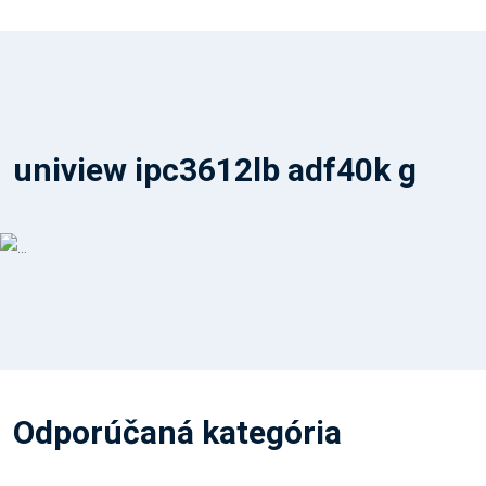
uniview ipc3612lb adf40k g
Odporúčaná kategória