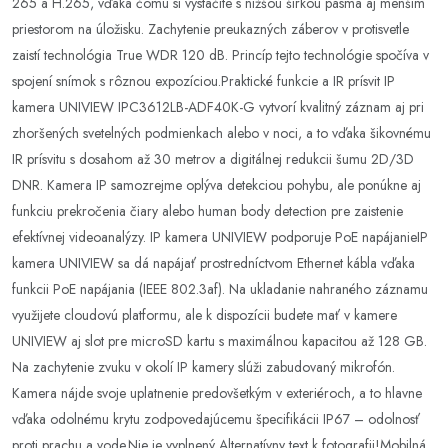
265 a H.265, vďaka čomu si vystačíte s nižšou šírkou pásma aj menším
priestorom na úložisku. Zachytenie preukazných záberov v protisvetle
zaistí technológia True WDR 120 dB. Princíp tejto technológie spočíva v
spojení snímok s rôznou expozíciou.Praktické funkcie a IR prísvit IP
kamera UNIVIEW IPC3612LB-ADF40K-G vytvorí kvalitný záznam aj pri
zhoršených svetelných podmienkach alebo v noci, a to vďaka šikovnému
IR prísvitu s dosahom až 30 metrov a digitálnej redukcii šumu 2D/3D
DNR. Kamera IP samozrejme oplýva detekciou pohybu, ale ponúkne aj
funkciu prekročenia čiary alebo human body detection pre zaistenie
efektívnej videoanalýzy. IP kamera UNIVIEW podporuje PoE napájanieIP
kamera UNIVIEW sa dá napájať prostredníctvom Ethernet kábla vďaka
funkcii PoE napájania (IEEE 802.3af). Na ukladanie nahraného záznamu
využijete cloudovú platformu, ale k dispozícii budete mať v kamere
UNIVIEW aj slot pre microSD kartu s maximálnou kapacitou až 128 GB.
Na zachytenie zvuku v okolí IP kamery slúži zabudovaný mikrofón.
Kamera nájde svoje uplatnenie predovšetkým v exteriéroch, a to hlavne
vďaka odolnému krytu zodpovedajúcemu špecifikácii IP67 – odolnosť
proti prachu a vode.Nie je vyplnený Alternatívny text k fotografii!Mobilná