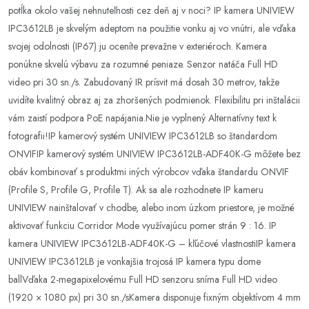
potĺka okolo vašej nehnuteľnosti cez deň aj v noci? IP kamera UNIVIEW
IPC3612LB je skvelým adeptom na použitie vonku aj vo vnútri, ale vďaka
svojej odolnosti (IP67) ju oceníte prevažne v exteriéroch. Kamera
ponúkne skvelú výbavu za rozumné peniaze. Senzor natáča Full HD
video pri 30 sn./s. Zabudovaný IR prísvit má dosah 30 metrov, takže
uvidíte kvalitný obraz aj za zhoršených podmienok. Flexibilitu pri inštalácii
vám zaistí podpora PoE napájania.Nie je vyplnený Alternatívny text k
fotografii!IP kamerový systém UNIVIEW IPC3612LB so štandardom
ONVIFIP kamerový systém UNIVIEW IPC3612LB-ADF40K-G môžete bez
obáv kombinovať s produktmi iných výrobcov vďaka štandardu ONVIF
(Profile S, Profile G, Profile T). Ak sa ale rozhodnete IP kameru
UNIVIEW nainštalovať v chodbe, alebo inom úzkom priestore, je možné
aktivovať funkciu Corridor Mode využívajúcu pomer strán 9 : 16. IP
kamera UNIVIEW IPC3612LB-ADF40K-G – kľúčové vlastnostiIP kamera
UNIVIEW IPC3612LB je vonkajšia trojosá IP kamera typu dome
ballVďaka 2-megapixelovému Full HD senzoru sníma Full HD video
(1920 × 1080 px) pri 30 sn./sKamera disponuje fixným objektívom 4 mm