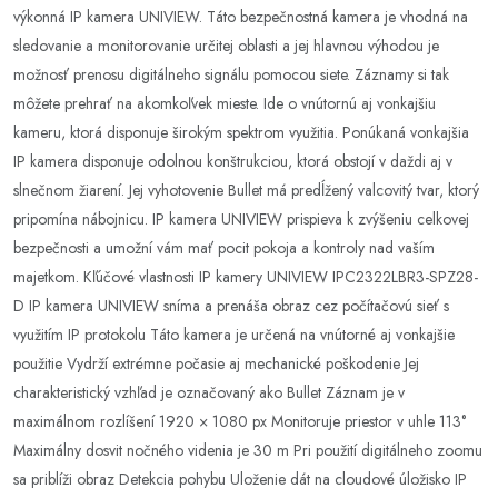
výkonná IP kamera UNIVIEW. Táto bezpečnostná kamera je vhodná na
sledovanie a monitorovanie určitej oblasti a jej hlavnou výhodou je
možnosť prenosu digitálneho signálu pomocou siete. Záznamy si tak
môžete prehrať na akomkoľvek mieste. Ide o vnútornú aj vonkajšiu
kameru, ktorá disponuje širokým spektrom využitia. Ponúkaná vonkajšia
IP kamera disponuje odolnou konštrukciou, ktorá obstojí v daždi aj v
slnečnom žiarení. Jej vyhotovenie Bullet má predĺžený valcovitý tvar, ktorý
pripomína nábojnicu. IP kamera UNIVIEW prispieva k zvýšeniu celkovej
bezpečnosti a umožní vám mať pocit pokoja a kontroly nad vaším
majetkom. Kľúčové vlastnosti IP kamery UNIVIEW IPC2322LBR3-SPZ28-
D IP kamera UNIVIEW sníma a prenáša obraz cez počítačovú sieť s
využitím IP protokolu Táto kamera je určená na vnútorné aj vonkajšie
použitie Vydrží extrémne počasie aj mechanické poškodenie Jej
charakteristický vzhľad je označovaný ako Bullet Záznam je v
maximálnom rozlíšení 1920 × 1080 px Monitoruje priestor v uhle 113°
Maximálny dosvit nočného videnia je 30 m Pri použití digitálneho zoomu
sa priblíži obraz Detekcia pohybu Uloženie dát na cloudové úložisko IP