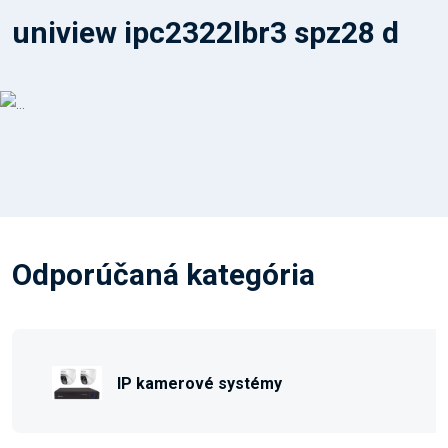
uniview ipc2322lbr3 spz28 d
Odporúčaná kategória
IP kamerové systémy