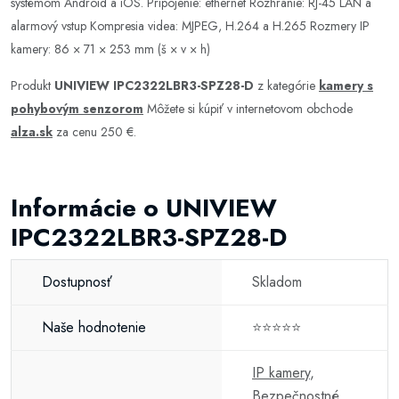
systémom Android a iOS. Pripojenie: ethernet Rozhranie: RJ-45 LAN a
alarmový vstup Kompresia videa: MJPEG, H.264 a H.265 Rozmery IP
kamery: 86 × 71 × 253 mm (š × v × h)
Produkt
UNIVIEW IPC2322LBR3-SPZ28-D
z kategórie
kamery s
pohybovým senzorom
Môžete si kúpiť v internetovom obchode
alza.sk
za cenu 250 €.
Informácie o UNIVIEW
IPC2322LBR3-SPZ28-D
Dostupnosť
Skladom
Naše hodnotenie
⭐⭐⭐⭐⭐
IP kamery
,
Bezpečnostné