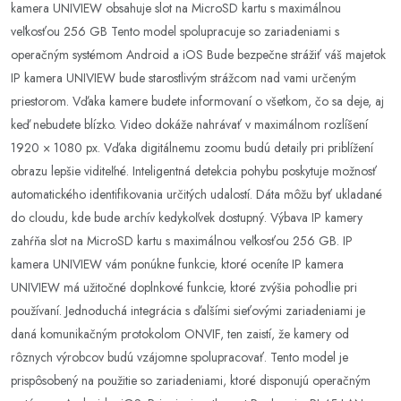
kamera UNIVIEW obsahuje slot na MicroSD kartu s maximálnou
veľkosťou 256 GB Tento model spolupracuje so zariadeniami s
operačným systémom Android a iOS Bude bezpečne strážiť váš majetok
IP kamera UNIVIEW bude starostlivým strážcom nad vami určeným
priestorom. Vďaka kamere budete informovaní o všetkom, čo sa deje, aj
keď nebudete blízko. Video dokáže nahrávať v maximálnom rozlíšení
1920 × 1080 px. Vďaka digitálnemu zoomu budú detaily pri priblížení
obrazu lepšie viditeľné. Inteligentná detekcia pohybu poskytuje možnosť
automatického identifikovania určitých udalostí. Dáta môžu byť ukladané
do cloudu, kde bude archív kedykoľvek dostupný. Výbava IP kamery
zahŕňa slot na MicroSD kartu s maximálnou veľkosťou 256 GB. IP
kamera UNIVIEW vám ponúkne funkcie, ktoré oceníte IP kamera
UNIVIEW má užitočné doplnkové funkcie, ktoré zvýšia pohodlie pri
používaní. Jednoduchá integrácia s ďalšími sieťovými zariadeniami je
daná komunikačným protokolom ONVIF, ten zaistí, že kamery od
rôznych výrobcov budú vzájomne spolupracovať. Tento model je
prispôsobený na použitie so zariadeniami, ktoré disponujú operačným