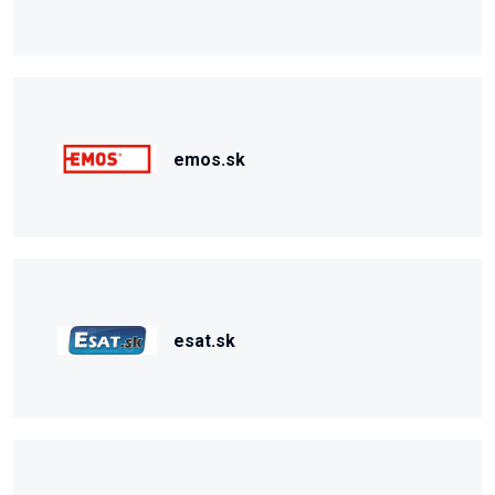
emos.sk
esat.sk