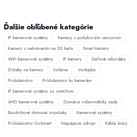
Ďalšie obľúbené kategórie
IP kamerové systémy
Kamery s pohybovým senzorom
Kamery s nahrávaním na SD kartu
Smart kamery
WiFi kamerové systémy
IP kamery
Sieťové rekordéry
Držiaky na kamery
Solárne
Vonkajšie
Príslušenstvo
Príslušenstvo ku kamerám
IP kamerové systémy so switchom
AHD kamerové systémy
Domáce videovrátniky sady
Bezdrôtové domové zvončeky
Kamerové systémy
Príslušenstvo GoSmart
Napájacie zdroje
Káble šnúry