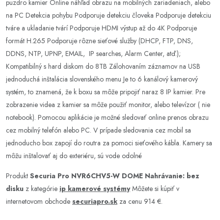
puzdro kamier Online náhľad obrazu na mobilných zariadeniach, alebo
na PC Detekcia pohybu Podporuje detekciu človeka Podporuje detekciu
tváre a ukladanie tvárí Podporuje HDMI výstup až do 4K Podporuje
formát H.265 Podporuje rôzne sieťové služby (DHCP, FTP, DNS,
DDNS, NTP, UPNP, EMAIL, IP searches, Alarm Center, atď.);
Kompatibilný s hard diskom do 8TB Zálohovaním záznamov na USB
jednoduchá inštalácia slovenského menu Je to 6 kanálový kamerový
systém, to znamená, že k boxu sa môže pripojiť naraz 8 IP kamier. Pre
zobrazenie videa z kamier sa môže použiť monitor, alebo televízor ( nie
notebook). Pomocou aplikácie je možné sledovať online prenos obrazu
cez mobilný telefón alebo PC. V prípade sledovania cez mobil sa
jednoducho box zapojí do routra za pomoci sieťového kábla. Kamery sa
môžu inštalovať aj do exteriéru, sú vode odolné
Produkt
Securia Pro NVR6CHV5-W DOME Nahrávanie: bez
disku
z kategórie
ip kamerové systémy
Môžete si kúpiť v
internetovom obchode
securiapro.sk
za cenu 914 €.