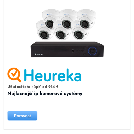
Už si môžete kúpiť od 914 €
Najlacnejší ip kamerové systémy
Porovnat