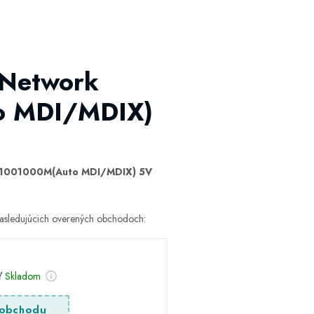
 Network
to MDI/MDIX)
0/1001000M(Auto MDI/MDIX) 5V
asledujúcich overených obchodoch:
sť
Skladom
obchodu