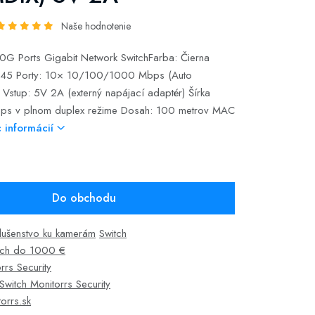
Naše hodnotenie
G Ports Gigabit Network SwitchFarba: Čierna
 RJ45 Porty: 10× 10/100/1000 Mbps (Auto
stup: 5V 2A (externý napájací adaptér) Šírka
ps v plnom duplex režime Dosah: 100 metrov MAC
c informácií
Do obchodu
slušenstvo ku kamerám
Switch
tch do 1000 €
rrs Security
Switch Monitorrs Security
orrs.sk