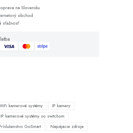
oprava na Slovensku
ternetový obchod
á sťažnosť
latba
WiFi kamerové systémy
IP kamery
IP kamerové systémy so switchom
Príslušenstvo GoSmart
Napájacie zdroje