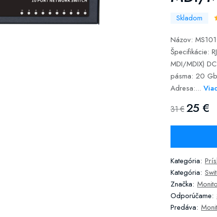
Skladom
Názov: MS1010
Špecifikácie:
MDI/MDIX) DC V
pásma: 20 Gb
Adresa:...
Via
25 €
31 €
Kategória:
Prí
Kategória:
Swi
Značka:
Monito
Odporúčame:
Predáva:
Monit