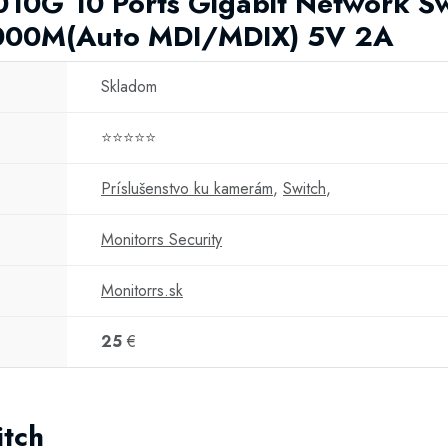
010G 10 Ports Gigabit Network Sw
000M(Auto MDI/MDIX) 5V 2A
Skladom
⭐⭐⭐⭐⭐
Príslušenstvo ku kamerám
,
Switch
,
Monitorrs Security
Monitorrs.sk
25
€
itch