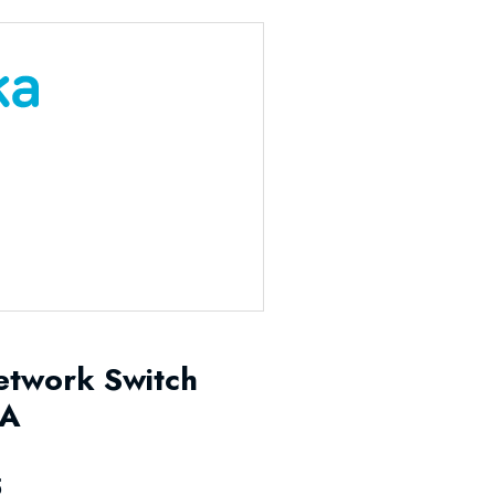
etwork Switch
2A
5