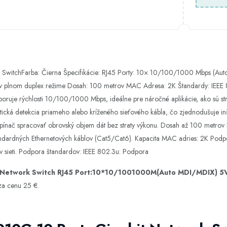
SwitchFarba: Čierna Špecifikácie: RJ45 Porty: 10× 10/100/1000 Mbps (Aut
 v plnom duplex režime Dosah: 100 metrov MAC Adresa: 2K Štandardy: IEEE 
oruje rýchlosti 10/100/1000 Mbps, ideálne pre náročné aplikácie, ako sú str
ká detekcia priameho alebo kríženého sieťového kábla, čo zjednodušuje inš
nač spracovať obrovský objem dát bez straty výkonu. Dosah až 100 metrov P
ndardných Ethernetových káblov (Cat5/Cat6). Kapacita MAC adries: 2K Pod
 v sieti. Podpora štandardov: IEEE 802.3u: Podpora
 Network Switch RJ45 Port:10*10/1001000M(Auto MDI/MDIX) 5
a cenu 25 €.