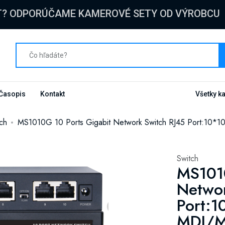
T? ODPORÚČAME KAMEROVÉ SETY OD VÝROBCU
Časopis
Kontakt
Všetky k
ch
MS1010G 10 Ports Gigabit Network Switch RJ45 Port:10
Switch
MS1010
Networ
Port:
MDI/M