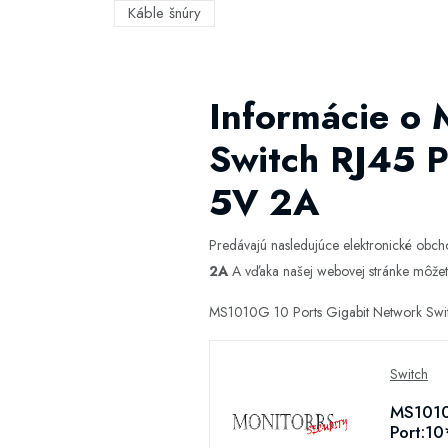
Káble šnúry
Informácie o
Switch RJ45 
5V 2A
Predávajú nasledujúce elektronické obc
2A
A vďaka našej webovej stránke môžete z
MS1010G 10 Ports Gigabit Network Swi
Switch
MS1010
Port:1