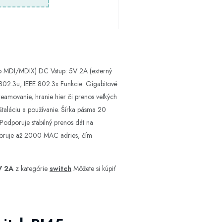
o MDI/MDIX) DC Vstup: 5V 2A (externý
802.3u, IEEE 802.3x Funkcie: Gigabitové
eamovanie, hranie hier či prenos veľkých
taláciu a používanie. Šírka pásma 20
odporuje stabilný prenos dát na
poruje až 2000 MAC adries, čím
V 2A
z kategórie
switch
Môžete si kúpiť