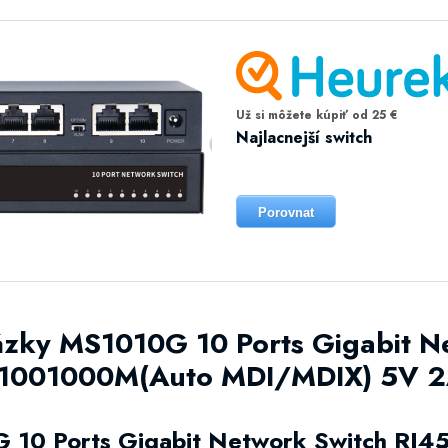
Už si môžete kúpiť od 25 €
Najlacnejší switch
Porovnat
ázky MS1010G 10 Ports Gigabit N
/1001000M(Auto MDI/MDIX) 5V 
 10 Ports Gigabit Network Switch RJ4