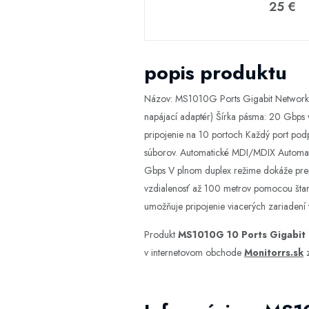
25 €
popis produktu
Názov: MS1010G Ports Gigabit Network 
napájací adaptér) Šírka pásma: 20 Gbps
pripojenie na 10 portoch Každý port podp
súborov. Automatické MDI/MDIX Automatic
Gbps V plnom duplex režime dokáže prepí
vzdialenosť až 100 metrov pomocou šta
umožňuje pripojenie viacerých zariadení
Produkt
MS1010G 10 Ports Gigabit
v internetovom obchode
Monitorrs.sk
z