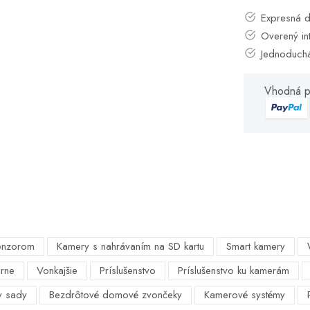
Expresná d
Overený in
Jednoduch
Vhodná p
enzorom
Kamery s nahrávaním na SD kartu
Smart kamery
árne
Vonkajšie
Príslušenstvo
Príslušenstvo ku kamerám
y sady
Bezdrôtové domové zvončeky
Kamerové systémy