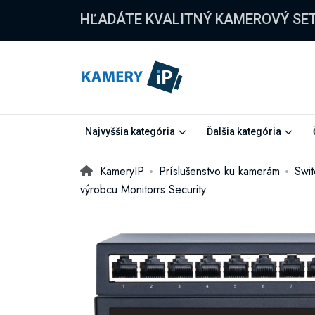
HĽADÁTE KVALITNÝ KAMEROVÝ SE
Najvyššia kategória
Ďalšia kategória
KameryIP
Príslušenstvo ku kamerám
Swit
výrobcu Monitorrs Security