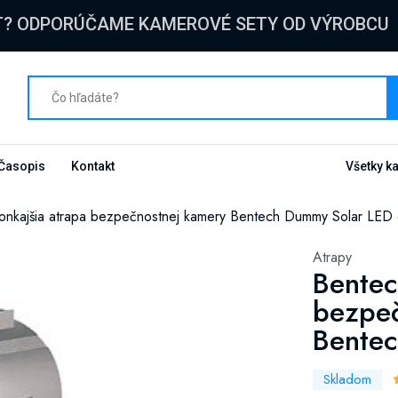
T? ODPORÚČAME KAMEROVÉ SETY OD VÝROBCU
Časopis
Kontakt
Všetky k
onkajšia atrapa bezpečnostnej kamery Bentech Dummy Solar LED
Atrapy
Bentec
bezpeč
Bente
Skladom