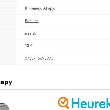
IP kamery
,
Atrapy
,
Bentech
alza.sk
13
€
0735745698075
rapy