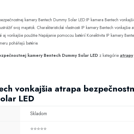
 bezpečnostnej kamery Bentech Dummy Solar LED:IP kamera Bentech vonkajši
trážiť svoj majetok. Charakteristické vlastnosti IP kamery Bentech vonkajšie
aj vonkajšie použitie Napájanie pomocou batérií Konektivita IP kamery Bent
eru poháňajú batérie.
bezpečnostnej kamery Bentech Dummy Solar LED
z kategórie
atrapy
tech vonkajšia atrapa bezpečnost
olar LED
Skladom
⭐⭐⭐⭐⭐