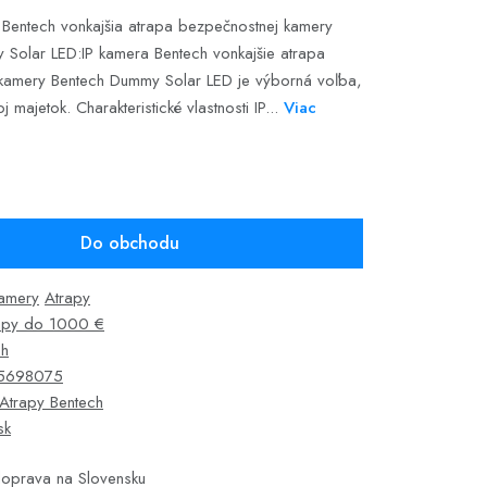
Bentech vonkajšia atrapa bezpečnostnej kamery
Solar LED:IP kamera Bentech vonkajšie atrapa
kamery Bentech Dummy Solar LED je výborná voľba,
j majetok. Charakteristické vlastnosti IP...
Viac
Do obchodu
kamery
Atrapy
apy do 1000 €
ch
5698075
Atrapy Bentech
sk
oprava na Slovensku