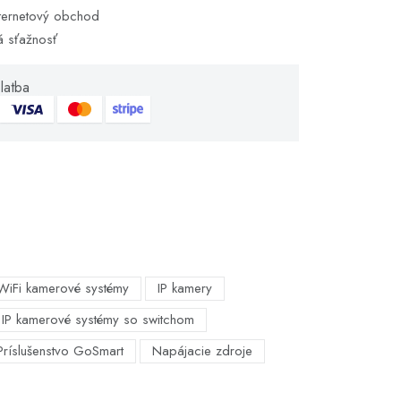
ternetový obchod
á sťažnosť
latba
WiFi kamerové systémy
IP kamery
IP kamerové systémy so switchom
Príslušenstvo GoSmart
Napájacie zdroje