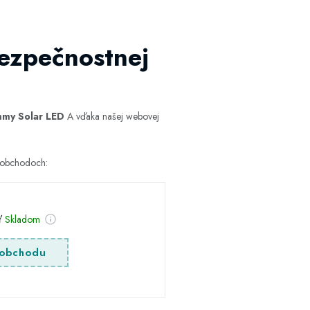
bezpečnostnej
mmy Solar LED
A vďaka našej webovej
h obchodoch:
sť
Skladom
obchodu