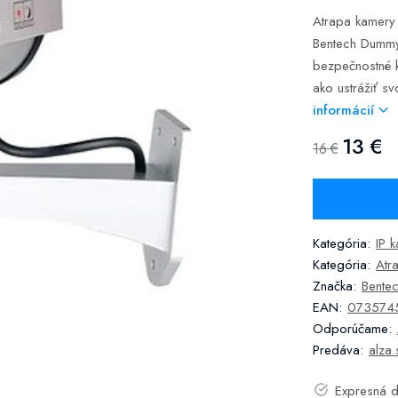
Atrapa kamery 
Bentech Dummy 
bezpečnostné 
ako ustrážiť svo
informácií
13 €
16 €
Kategória:
IP 
Kategória:
Atr
Značka:
Bente
EAN:
073574
Odporúčame:
Predáva:
alza.
Expresná d