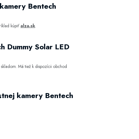
j kamery Bentech
íklad kúpiť
alza.sk
.
ech Dummy Solar LED
skladom. Má tiež k dispozícii obchod
stnej kamery Bentech