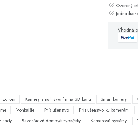
Overený in
Jednoduch
Vhodná p
enzorom
Kamery s nahrávaním na SD kartu
Smart kamery
árne
Vonkajšie
Príslušenstvo
Príslušenstvo ku kamerám
y sady
Bezdrôtové domové zvončeky
Kamerové systémy