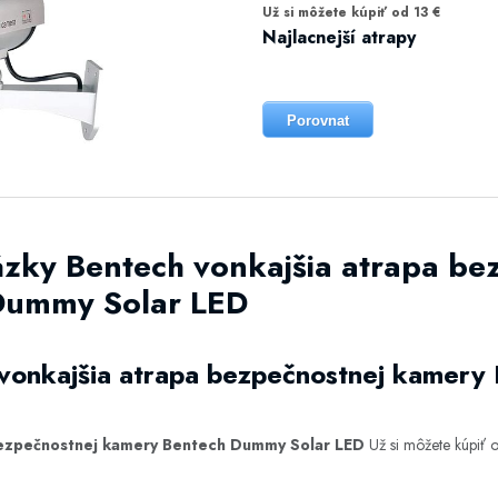
Už si môžete kúpiť od 13 €
Najlacnejší atrapy
Porovnat
ázky Bentech vonkajšia atrapa be
Dummy Solar LED
 vonkajšia atrapa bezpečnostnej kamer
bezpečnostnej kamery Bentech Dummy Solar LED
Už si môžete kúpiť 