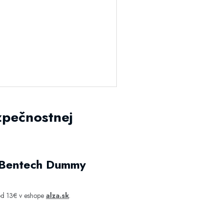
zpečnostnej
y Bentech Dummy
od 13€ v eshope
alza.sk
.