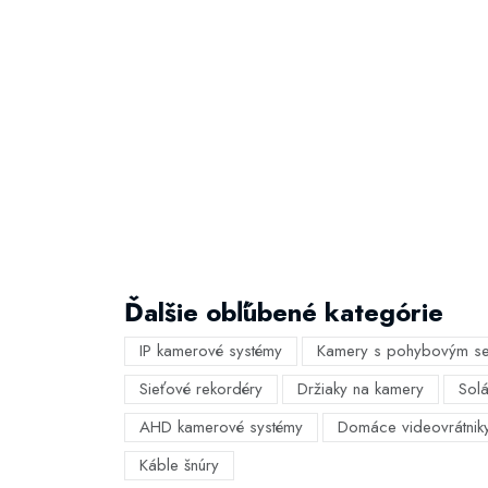
Ďalšie obľúbené kategórie
IP kamerové systémy
Kamery s pohybovým s
Sieťové rekordéry
Držiaky na kamery
Sol
AHD kamerové systémy
Domáce videovrátnik
Káble šnúry