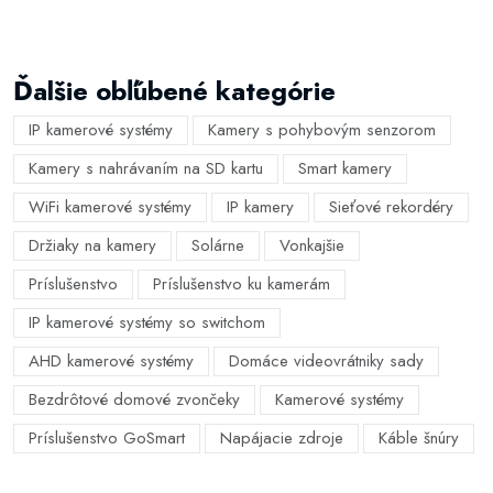
Ďalšie obľúbené kategórie
IP kamerové systémy
Kamery s pohybovým senzorom
Kamery s nahrávaním na SD kartu
Smart kamery
WiFi kamerové systémy
IP kamery
Sieťové rekordéry
Držiaky na kamery
Solárne
Vonkajšie
Príslušenstvo
Príslušenstvo ku kamerám
IP kamerové systémy so switchom
AHD kamerové systémy
Domáce videovrátniky sady
Bezdrôtové domové zvončeky
Kamerové systémy
Príslušenstvo GoSmart
Napájacie zdroje
Káble šnúry