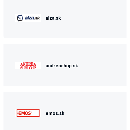
alza.sk
andreashop.sk
emos.sk