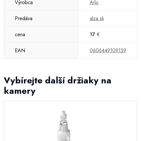
Výrobca
Arlo
Predáva
alza.sk
cena
17
€
EAN
0606449109139
Vybírejte další držiaky na
kamery