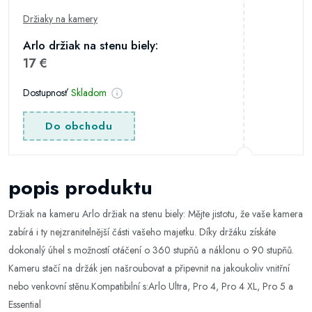
Držiaky na kamery
Arlo držiak na stenu biely:
17 €
Dostupnosť
Skladom
Do obchodu
popis produktu
Držiak na kameru Arlo držiak na stenu biely: Mějte jistotu, že vaše kamera
zabírá i ty nejzranitelnější části vašeho majetku. Díky držáku získáte
dokonalý úhel s možností otáčení o 360 stupňů a náklonu o 90 stupňů.
Kameru stačí na držák jen našroubovat a připevnit na jakoukoliv vnitřní
nebo venkovní stěnu.Kompatibilní s:Arlo Ultra, Pro 4, Pro 4 XL, Pro 5 a
Essential