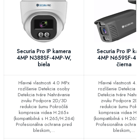
Securia Pro IP kamera
Securia Pro IP k
4MP N388SF-4MP-W,
4MP N659SF-4M
biela
čierna
Hlavné vlastnosti 4.0 MPx
Hlavné vlastnosti 4.
rozlíšenie Detekcia osoby
rozlíšenie Detekcia 
Detekcia tváre Nahrávanie
Detekcia tváre Nahrá
zvuku Podpora 2D/3D
zvuku Podpora 2D
redukcie šumu Pokročilá
redukcie šumu Pokro
kompresia videa H.265+
kompresia videa H.
(kompatibilná s H.265/H.264)
(kompatibilná s H.265
Profesionálna ochrana pred
Profesionálna ochran
bleskom,...
bleskom,...