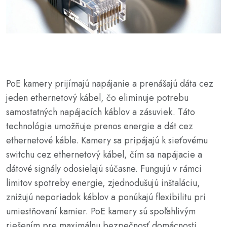
PoE kamery prijímajú napájanie a prenášajú dáta cez
jeden ethernetový kábel, čo eliminuje potrebu
samostatných napájacích káblov a zásuviek. Táto
technológia umožňuje prenos energie a dát cez
ethernetové káble. Kamery sa pripájajú k sieťovému
switchu cez ethernetový kábel, čím sa napájacie a
dátové signály odosielajú súčasne. Fungujú v rámci
limitov spotreby energie, zjednodušujú inštaláciu,
znižujú neporiadok káblov a ponúkajú flexibilitu pri
umiestňovaní kamier. PoE kamery sú spoľahlivým
riešením pre maximálnu bezpečnosť domácnosti.