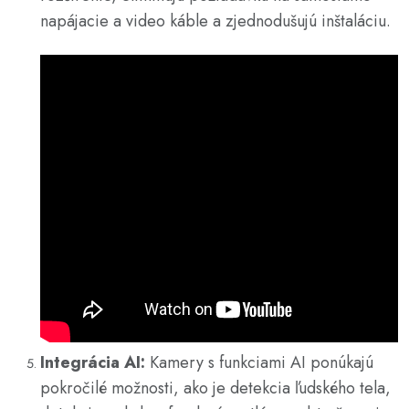
napájacie a video káble a zjednodušujú inštaláciu.
Integrácia AI:
Kamery s funkciami AI ponúkajú
pokročilé možnosti, ako je detekcia ľudského tela,