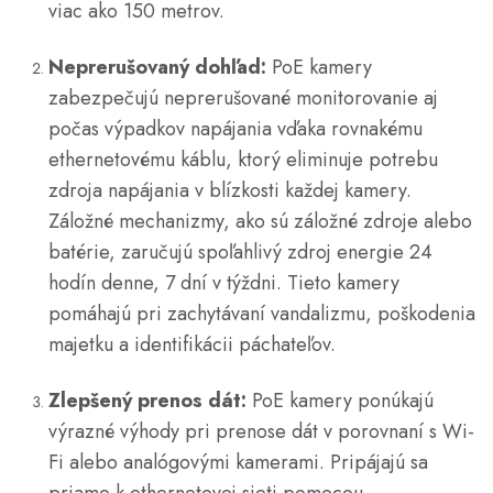
viac ako 150 metrov.
Neprerušovaný dohľad:
PoE kamery
zabezpečujú neprerušované monitorovanie aj
počas výpadkov napájania vďaka rovnakému
ethernetovému káblu, ktorý eliminuje potrebu
zdroja napájania v blízkosti každej kamery.
Záložné mechanizmy, ako sú záložné zdroje alebo
batérie, zaručujú spoľahlivý zdroj energie 24
hodín denne, 7 dní v týždni. Tieto kamery
pomáhajú pri zachytávaní vandalizmu, poškodenia
majetku a identifikácii páchateľov.
Zlepšený prenos dát:
PoE kamery ponúkajú
výrazné výhody pri prenose dát v porovnaní s Wi-
Fi alebo analógovými kamerami. Pripájajú sa
priamo k ethernetovej sieti pomocou