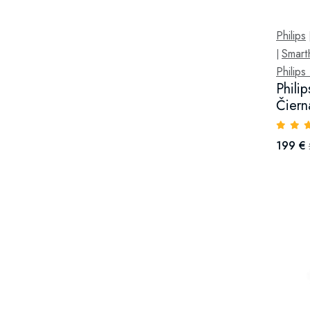
Philips
Smar
|
Philip
Phili
Čiern
199 €