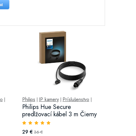
at
vo
Philips
IP kamery
Príslušenstvo
|
|
|
|
Philips Hue Secure
predlžovací kábel 3 m Čierny
29 €
36 €