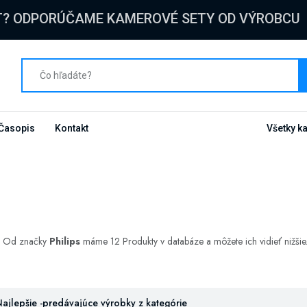
T? ODPORÚČAME KAMEROVÉ SETY OD VÝROBCU
Časopis
Kontakt
Všetky k
a. Od značky
Philips
máme 12 Produkty v databáze a môžete ich vidieť nižšie
ajlepšie -predávajúce výrobky z kategórie