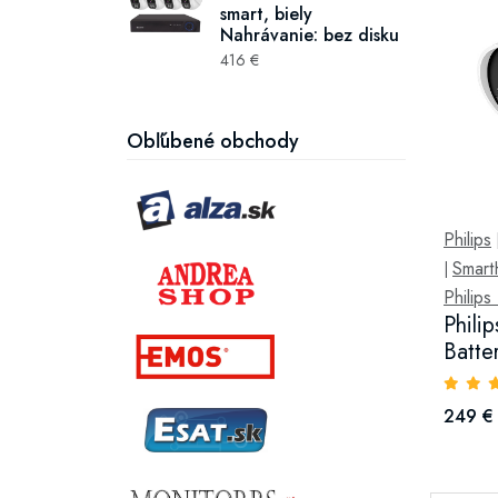
smart, biely
Nahrávanie: bez disku
416 €
Obľúbené obchody
Philips
Smar
|
Philip
Phili
Batte
249 €