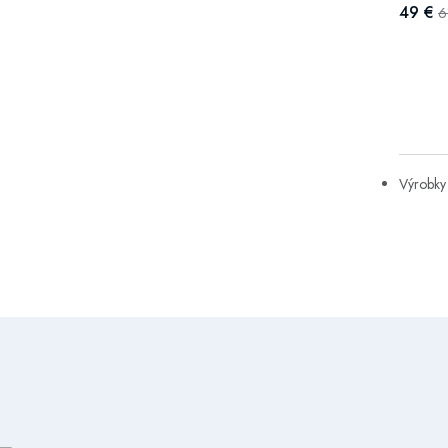
49 €
6
Výrobky 