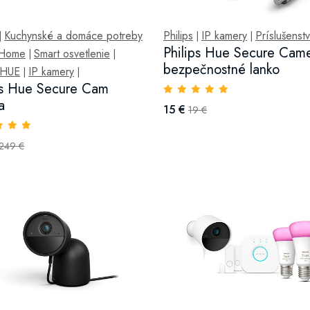
Kuchynské a domáce potreby
Philips
IP kamery
Príslušenst
|
|
|
Philips Hue Secure Cam
tHome
Smart osvetlenie
|
|
bezpečnostné lanko
s HUE
IP kamery
|
|
ps Hue Secure Cam
a
15 €
19 €
249 €