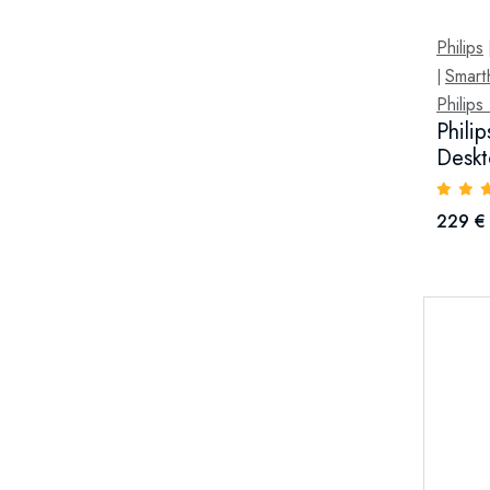
Philips
Smar
|
Philip
Phili
Deskt
229 €