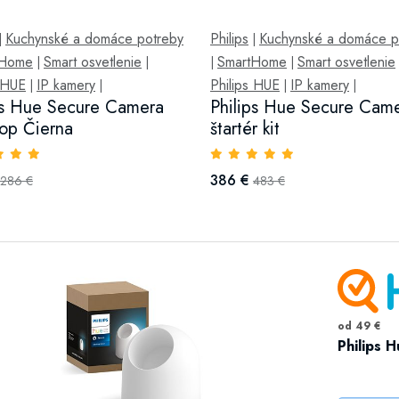
Kuchynské a domáce potreby
Philips
Kuchynské a domáce p
|
|
tHome
Smart osvetlenie
SmartHome
Smart osvetlenie
|
|
|
|
s HUE
IP kamery
Philips HUE
IP kamery
|
|
|
|
ps Hue Secure Camera
Philips Hue Secure Cam
op Čierna
štartér kit
386 €
286 €
483 €
od 49 €
Philips 