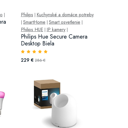
vo
Philips
Kuchynské a domáce potreby
|
|
era
SmartHome
Smart osvetlenie
|
|
|
Philips HUE
IP kamery
|
|
Philips Hue Secure Camera
Desktop Biela
229 €
286 €