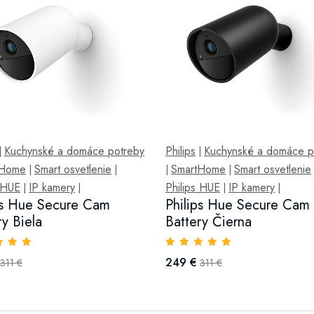
Kuchynské a domáce potreby
Philips
Kuchynské a domáce p
|
|
tHome
Smart osvetlenie
SmartHome
Smart osvetlenie
|
|
|
|
s HUE
IP kamery
Philips HUE
IP kamery
|
|
|
|
ps Hue Secure Cam
Philips Hue Secure Cam
ry Biela
Battery Čierna
249 €
311 €
311 €