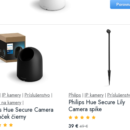
Porovn
IP kamery
Príslušenstvo
Philips
IP kamery
Príslušenst
|
|
|
|
|
Philips Hue Secure Lily
y na kamery
|
Camera spike
ps Hue Secure Camera
nček čierny
39 €
49 €