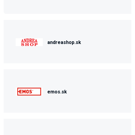
andreashop.sk
emos.sk