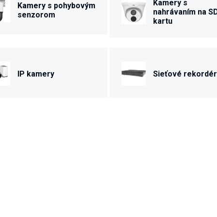
Kamery s
Kamery s pohybovým
nahrávaním na S
senzorom
kartu
IP kamery
Sieťové rekordér