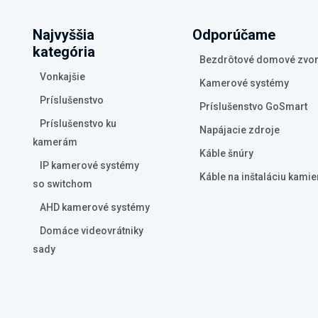
Najvyššia
Odporúčame
kategória
Bezdrôtové domové zvo
Vonkajšie
Kamerové systémy
Príslušenstvo
Príslušenstvo GoSmart
Príslušenstvo ku
Napájacie zdroje
kamerám
Káble šnúry
IP kamerové systémy
Káble na inštaláciu kamie
so switchom
AHD kamerové systémy
Domáce videovrátniky
sady