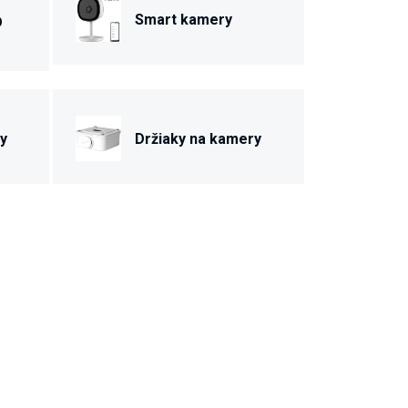
Smart kamery
D
y
Držiaky na kamery